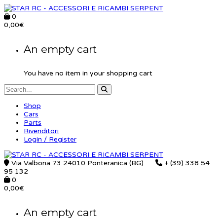
0
0,00
€
An empty cart
You have no item in your shopping cart
Shop
Cars
Parts
Rivenditori
Login / Register
Via Valbona 73 24010 Ponteranica (BG)
+ (39) 338 54
95 132
0
0,00
€
An empty cart