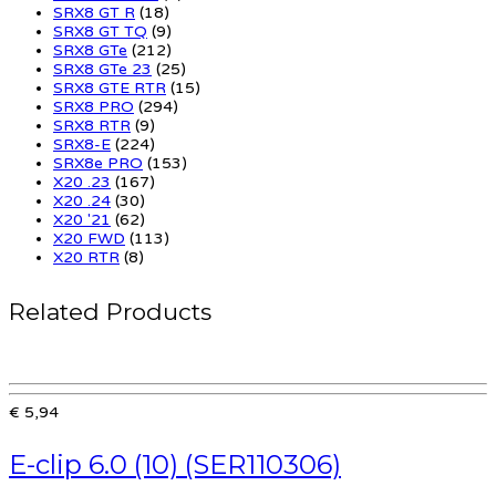
SRX8 GT R
(18)
SRX8 GT TQ
(9)
SRX8 GTe
(212)
SRX8 GTe 23
(25)
SRX8 GTE RTR
(15)
SRX8 PRO
(294)
SRX8 RTR
(9)
SRX8-E
(224)
SRX8e PRO
(153)
X20 .23
(167)
X20 .24
(30)
X20 '21
(62)
X20 FWD
(113)
X20 RTR
(8)
Related Products
€ 5,94
E-clip 6.0 (10) (SER110306)