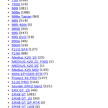
750
(298)
750E
(15)
988
(281)
988e
(188)
988e Taipan
(90)
989
(319)
989 40th
(3)
989E
(30)
990
(347)
990 EVO
(19)
990e
(45)
990R
(16)
F110 SF4
(127)
F190
(68)
Medius X20 '23
(23)
MEDIUS X20 21' FWD
(1)
MEDIUS X20 25'
(1)
Medius X20 MID
(143)
MINI SPYDER RTR
(7)
Project 4X PRO
(147)
S120 PRO
(104)
Spyder SRX2 Gen3
(221)
SRX GT .23
(45)
SRX8 GT
(283)
SRX8 GT .23
(30)
SRX8 GT GP RTR
(2)
SRX8 GT LWB
(3)