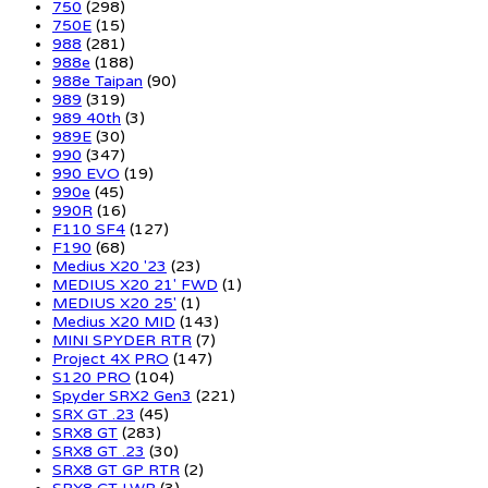
750
(298)
750E
(15)
988
(281)
988e
(188)
988e Taipan
(90)
989
(319)
989 40th
(3)
989E
(30)
990
(347)
990 EVO
(19)
990e
(45)
990R
(16)
F110 SF4
(127)
F190
(68)
Medius X20 '23
(23)
MEDIUS X20 21' FWD
(1)
MEDIUS X20 25'
(1)
Medius X20 MID
(143)
MINI SPYDER RTR
(7)
Project 4X PRO
(147)
S120 PRO
(104)
Spyder SRX2 Gen3
(221)
SRX GT .23
(45)
SRX8 GT
(283)
SRX8 GT .23
(30)
SRX8 GT GP RTR
(2)