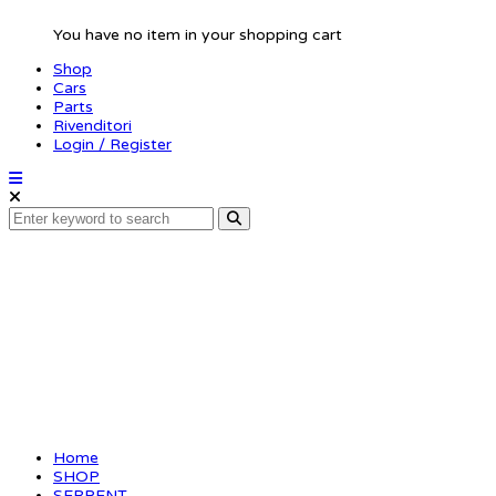
You have no item in your shopping cart
Shop
Cars
Parts
Rivenditori
Login / Register
Spur gear 64P / 92T
(SER120005)
Home
SHOP
SERPENT