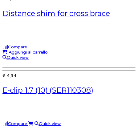
Distance shim for cross brace
Compare
Aggiungi al carrello
Quick view
€ 4,34
E-clip 1.7 (10) (SER110308)
Compare
Quick view