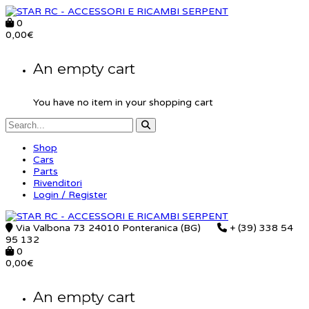
0
0,00
€
An empty cart
You have no item in your shopping cart
Shop
Cars
Parts
Rivenditori
Login / Register
Via Valbona 73 24010 Ponteranica (BG)
+ (39) 338 54
95 132
0
0,00
€
An empty cart