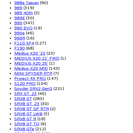
988e Taipan
(90)
989
(319)
989 40th
(3)
989E
(30)
990
(347)
990 EVO
(19)
990e
(45)
990R
(16)
F110 SF4
(127)
F190
(68)
Medius X20 '23
(23)
MEDIUS X20 21' FWD
(1)
MEDIUS X20 25'
(1)
Medius X20 MID
(143)
MINI SPYDER RTR
(7)
Project 4X PRO
(147)
S120 PRO
(104)
Spyder SRX2 Gen3
(221)
SRX GT .23
(45)
SRX8 GT
(283)
SRX8 GT .23
(30)
SRX8 GT GP RTR
(2)
SRX8 GT LWB
(3)
SRX8 GT R
(18)
SRX8 GT TQ
(9)
SRX8 GTe
(212)