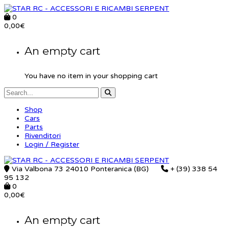
0
0,00
€
An empty cart
You have no item in your shopping cart
Shop
Cars
Parts
Rivenditori
Login / Register
Via Valbona 73 24010 Ponteranica (BG)
+ (39) 338 54
95 132
0
0,00
€
An empty cart