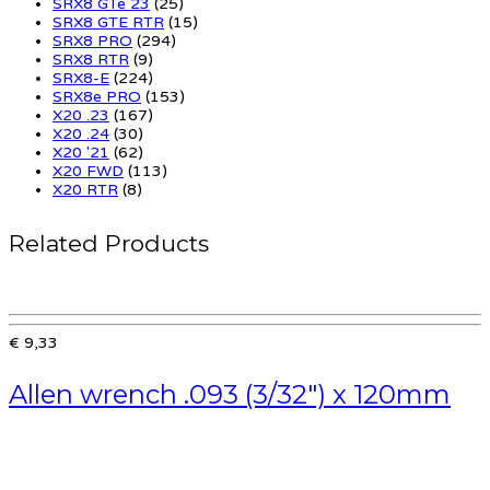
SRX8 GTe 23
(25)
SRX8 GTE RTR
(15)
SRX8 PRO
(294)
SRX8 RTR
(9)
SRX8-E
(224)
SRX8e PRO
(153)
X20 .23
(167)
X20 .24
(30)
X20 '21
(62)
X20 FWD
(113)
X20 RTR
(8)
Related Products
€ 9,33
Allen wrench .093 (3/32″) x 120mm