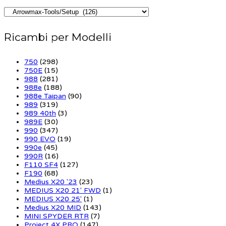
Ricambi per Modelli
750
(298)
750E
(15)
988
(281)
988e
(188)
988e Taipan
(90)
989
(319)
989 40th
(3)
989E
(30)
990
(347)
990 EVO
(19)
990e
(45)
990R
(16)
F110 SF4
(127)
F190
(68)
Medius X20 '23
(23)
MEDIUS X20 21' FWD
(1)
MEDIUS X20 25'
(1)
Medius X20 MID
(143)
MINI SPYDER RTR
(7)
Project 4X PRO
(147)