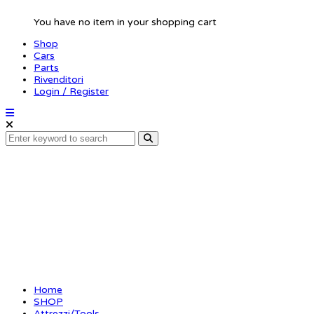
You have no item in your shopping cart
Shop
Cars
Parts
Rivenditori
Login / Register
Ultra-Fine Chassis
Ride Height Gauge
2-8MM (0.1MM) Black
Golden
Home
SHOP
Attrezzi/Tools