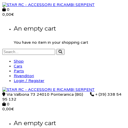
0
0,00
€
An empty cart
You have no item in your shopping cart
Shop
Cars
Parts
Rivenditori
Login / Register
Via Valbona 73 24010 Ponteranica (BG)
+ (39) 338 54
95 132
0
0,00
€
An empty cart