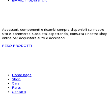
EMAIL: info@starrc.it
STAR RC
Accessori, componenti e ricambi sempre disponibili sul nostro
sito e-commerce. Cosa stai aspettando, consulta il nostro shop
online per acquistare auto e accessori.
RESO PRODOTTI
SITE MAP
Home page
Shop
Cars
Parts
Contatti
INFORMAZIONI