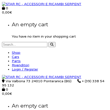
0
0,00
€
An empty cart
You have no item in your shopping cart
Shop
Cars
Parts
Rivenditori
Login / Register
Via Valbona 73 24010 Ponteranica (BG)
+ (39) 338 54
95 132
0
0,00
€
An empty cart