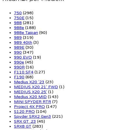
750
(298)
750E
(15)
988
(281)
988e
(188)
988e Taipan
(90)
989
(319)
989 40th
(3)
989E
(30)
990
(347)
990 EVO
(19)
990e
(45)
990R
(16)
F110 SF4
(127)
F190
(68)
Medius X20 '23
(23)
MEDIUS X20 21' FWD
(1)
MEDIUS X20 25'
(1)
Medius X20 MID
(143)
MINI SPYDER RTR
(7)
Project 4X PRO
(147)
S120 PRO
(104)
Spyder SRX2 Gen3
(221)
SRX GT .23
(45)
SRX8 GT
(283)