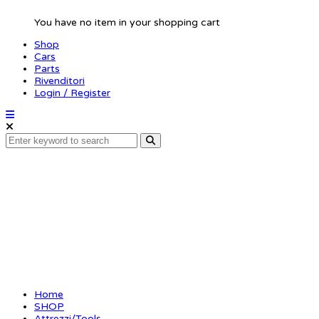
You have no item in your shopping cart
Shop
Cars
Parts
Rivenditori
Login / Register
Wheel Balancer – 1/10
On-Road
Home
SHOP
Attrezzi/Tools