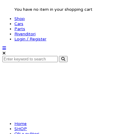
You have no item in your shopping cart
Shop
Cars
Parts
Rivenditori
Login / Register
XCEED Silicone oil
100ml 450 cst
Home
SHOP
Olii e pulitori