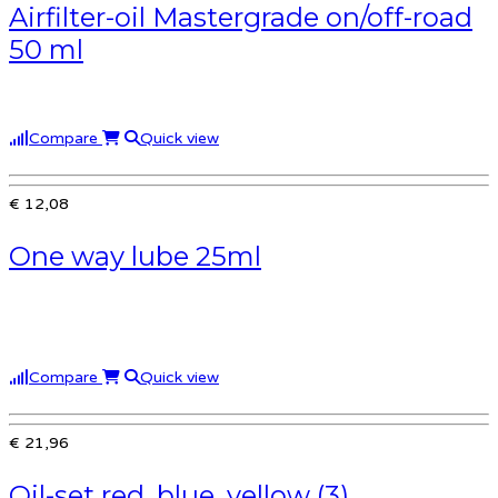
Airfilter-oil Mastergrade on/off-road
50 ml
Compare
Quick view
€ 12,08
One way lube 25ml
Compare
Quick view
€ 21,96
Oil-set red, blue, yellow (3)