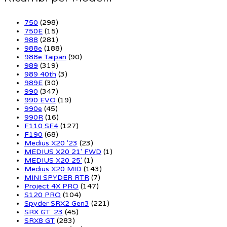
750
(298)
750E
(15)
988
(281)
988e
(188)
988e Taipan
(90)
989
(319)
989 40th
(3)
989E
(30)
990
(347)
990 EVO
(19)
990e
(45)
990R
(16)
F110 SF4
(127)
F190
(68)
Medius X20 '23
(23)
MEDIUS X20 21' FWD
(1)
MEDIUS X20 25'
(1)
Medius X20 MID
(143)
MINI SPYDER RTR
(7)
Project 4X PRO
(147)
S120 PRO
(104)
Spyder SRX2 Gen3
(221)
SRX GT .23
(45)
SRX8 GT
(283)