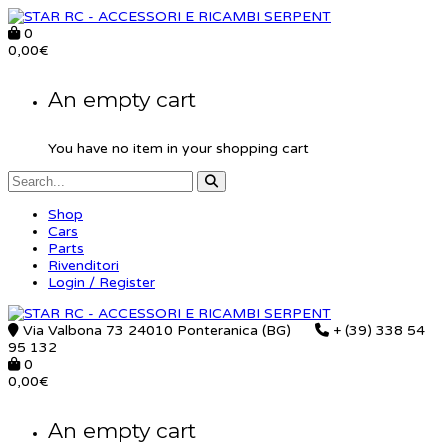
0
0,00
€
An empty cart
You have no item in your shopping cart
Shop
Cars
Parts
Rivenditori
Login / Register
Via Valbona 73 24010 Ponteranica (BG)
+ (39) 338 54
95 132
0
0,00
€
An empty cart