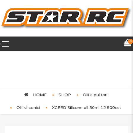
0
XCEED Silicone oil 50ml
12.500cst
HOME
SHOP
Olii e pulitori
Olii siliconici
XCEED Silicone oil 50ml 12.500cst