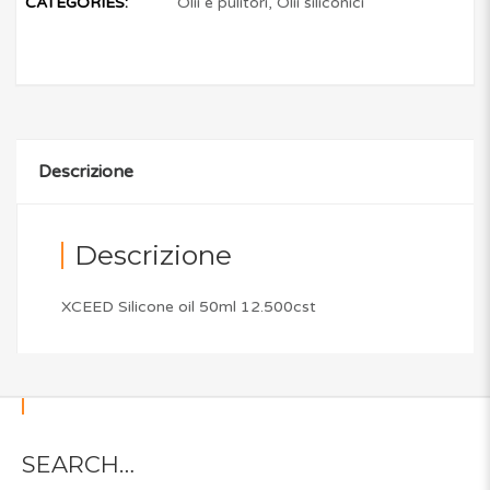
CATEGORIES:
Olii e pulitori
,
Olii siliconici
Descrizione
Descrizione
XCEED Silicone oil 50ml 12.500cst
SEARCH…