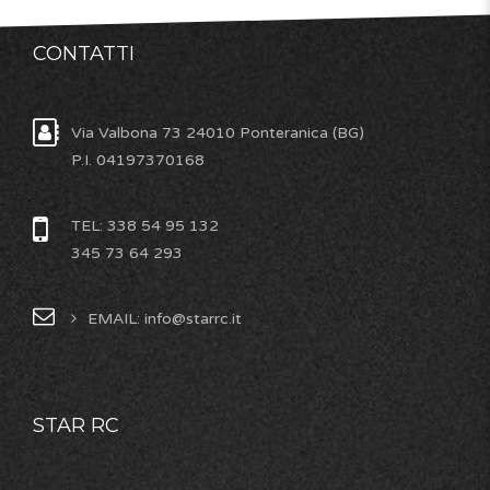
CONTATTI
Via Valbona 73 24010 Ponteranica (BG)
P.I. 04197370168
TEL: 338 54 95 132
345 73 64 293
EMAIL: info@starrc.it
STAR RC