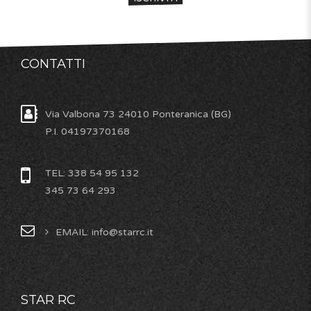
CONTATTI
Via Valbona 73 24010 Ponteranica (BG)
P.I. 04197370168
TEL: 338 54 95 132
345 73 64 293
EMAIL: info@starrc.it
STAR RC