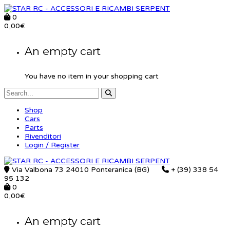
0
0,00
€
An empty cart
You have no item in your shopping cart
Shop
Cars
Parts
Rivenditori
Login / Register
Via Valbona 73 24010 Ponteranica (BG)
+ (39) 338 54
95 132
0
0,00
€
An empty cart