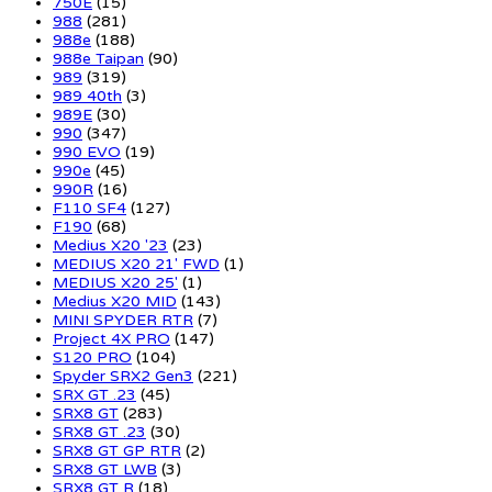
750E
(15)
988
(281)
988e
(188)
988e Taipan
(90)
989
(319)
989 40th
(3)
989E
(30)
990
(347)
990 EVO
(19)
990e
(45)
990R
(16)
F110 SF4
(127)
F190
(68)
Medius X20 '23
(23)
MEDIUS X20 21' FWD
(1)
MEDIUS X20 25'
(1)
Medius X20 MID
(143)
MINI SPYDER RTR
(7)
Project 4X PRO
(147)
S120 PRO
(104)
Spyder SRX2 Gen3
(221)
SRX GT .23
(45)
SRX8 GT
(283)
SRX8 GT .23
(30)
SRX8 GT GP RTR
(2)
SRX8 GT LWB
(3)
SRX8 GT R
(18)