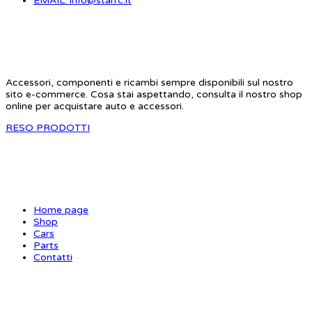
EMAIL: info@starrc.it
STAR RC
Accessori, componenti e ricambi sempre disponibili sul nostro
sito e-commerce. Cosa stai aspettando, consulta il nostro shop
online per acquistare auto e accessori.
RESO PRODOTTI
SITE MAP
Home page
Shop
Cars
Parts
Contatti
INFORMAZIONI