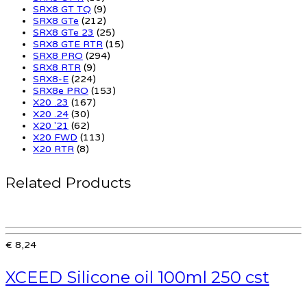
SRX8 GT TQ
(9)
SRX8 GTe
(212)
SRX8 GTe 23
(25)
SRX8 GTE RTR
(15)
SRX8 PRO
(294)
SRX8 RTR
(9)
SRX8-E
(224)
SRX8e PRO
(153)
X20 .23
(167)
X20 .24
(30)
X20 '21
(62)
X20 FWD
(113)
X20 RTR
(8)
Related Products
€ 8,24
XCEED Silicone oil 100ml 250 cst