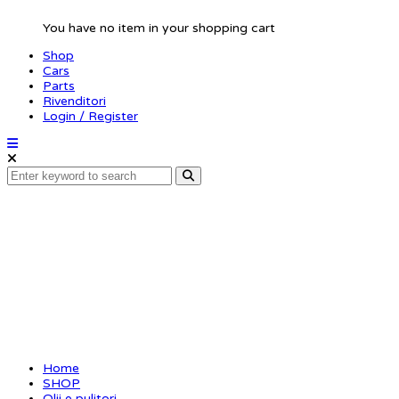
You have no item in your shopping cart
Shop
Cars
Parts
Rivenditori
Login / Register
XCEED Teflon grease
black
Home
SHOP
Olii e pulitori