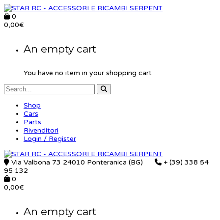
0
0,00
€
An empty cart
You have no item in your shopping cart
Shop
Cars
Parts
Rivenditori
Login / Register
Via Valbona 73 24010 Ponteranica (BG)
+ (39) 338 54
95 132
0
0,00
€
An empty cart