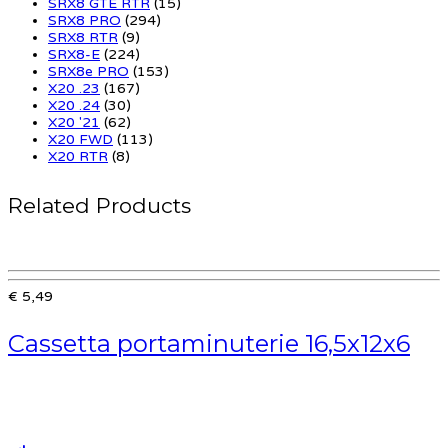
SRX8 GTE RTR
(15)
SRX8 PRO
(294)
SRX8 RTR
(9)
SRX8-E
(224)
SRX8e PRO
(153)
X20 .23
(167)
X20 .24
(30)
X20 '21
(62)
X20 FWD
(113)
X20 RTR
(8)
Related Products
€ 5,49
Cassetta portaminuterie 16,5x12x6