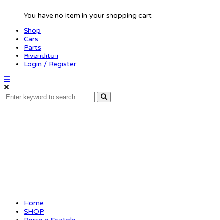
You have no item in your shopping cart
Shop
Cars
Parts
Rivenditori
Login / Register
XCEED Toolbag
Home
SHOP
Borse e Scatole