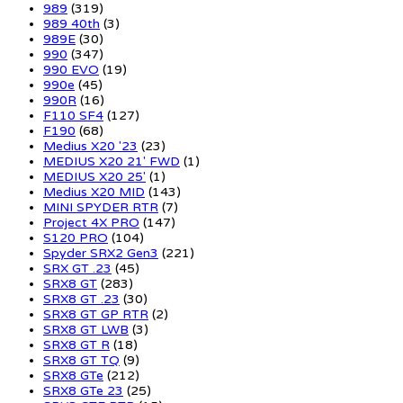
989
(319)
989 40th
(3)
989E
(30)
990
(347)
990 EVO
(19)
990e
(45)
990R
(16)
F110 SF4
(127)
F190
(68)
Medius X20 '23
(23)
MEDIUS X20 21' FWD
(1)
MEDIUS X20 25'
(1)
Medius X20 MID
(143)
MINI SPYDER RTR
(7)
Project 4X PRO
(147)
S120 PRO
(104)
Spyder SRX2 Gen3
(221)
SRX GT .23
(45)
SRX8 GT
(283)
SRX8 GT .23
(30)
SRX8 GT GP RTR
(2)
SRX8 GT LWB
(3)
SRX8 GT R
(18)
SRX8 GT TQ
(9)
SRX8 GTe
(212)
SRX8 GTe 23
(25)