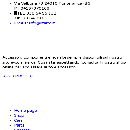
Via Valbona 73 24010 Ponteranica (BG)
P.I. 04197370168
TEL: 338 54 95 132
345 73 64 293
EMAIL: info@starrc.it
STAR RC
Accessori, componenti e ricambi sempre disponibili sul nostro
sito e-commerce. Cosa stai aspettando, consulta il nostro shop
online per acquistare auto e accessori.
RESO PRODOTTI
SITE MAP
Home page
Shop
Cars
Parts