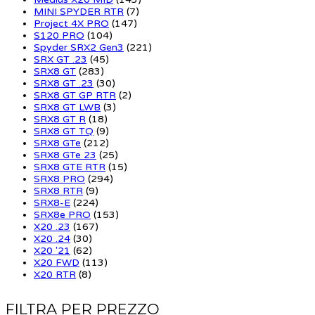
MINI SPYDER RTR
(7)
Project 4X PRO
(147)
S120 PRO
(104)
Spyder SRX2 Gen3
(221)
SRX GT .23
(45)
SRX8 GT
(283)
SRX8 GT .23
(30)
SRX8 GT GP RTR
(2)
SRX8 GT LWB
(3)
SRX8 GT R
(18)
SRX8 GT TQ
(9)
SRX8 GTe
(212)
SRX8 GTe 23
(25)
SRX8 GTE RTR
(15)
SRX8 PRO
(294)
SRX8 RTR
(9)
SRX8-E
(224)
SRX8e PRO
(153)
X20 .23
(167)
X20 .24
(30)
X20 '21
(62)
X20 FWD
(113)
X20 RTR
(8)
FILTRA PER PREZZO