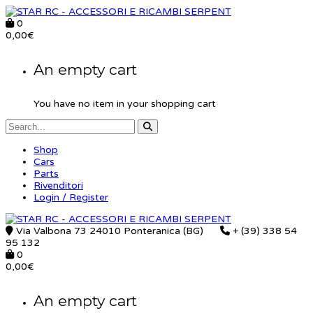
0
0,00
€
An empty cart
You have no item in your shopping cart
Shop
Cars
Parts
Rivenditori
Login / Register
Via Valbona 73 24010 Ponteranica (BG)
+ (39) 338 54
95 132
0
0,00
€
An empty cart