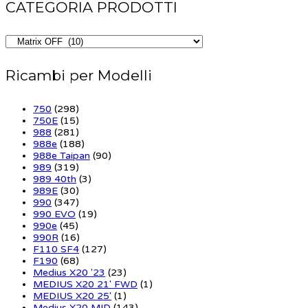
CATEGORIA PRODOTTI
Ricambi per Modelli
750
(298)
750E
(15)
988
(281)
988e
(188)
988e Taipan
(90)
989
(319)
989 40th
(3)
989E
(30)
990
(347)
990 EVO
(19)
990e
(45)
990R
(16)
F110 SF4
(127)
F190
(68)
Medius X20 '23
(23)
MEDIUS X20 21' FWD
(1)
MEDIUS X20 25'
(1)
Medius X20 MID
(143)