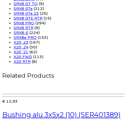
SRX8 GT TQ
(9)
SRX8 GTe
(212)
SRX8 GTe 23
(25)
SRX8 GTE RTR
(15)
SRX8 PRO
(294)
SRX8 RTR
(9)
SRX8-E
(224)
SRX8e PRO
(153)
X20 .23
(167)
X20 .24
(30)
X20 '21
(62)
X20 FWD
(113)
X20 RTR
(8)
Related Products
€ 12,93
Bushing alu 3x5x2 (10) (SER401389)