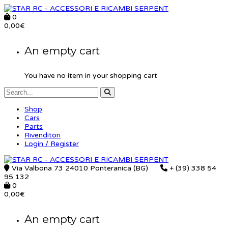
0
0,00
€
An empty cart
You have no item in your shopping cart
Shop
Cars
Parts
Rivenditori
Login / Register
Via Valbona 73 24010 Ponteranica (BG)
+ (39) 338 54
95 132
0
0,00
€
An empty cart