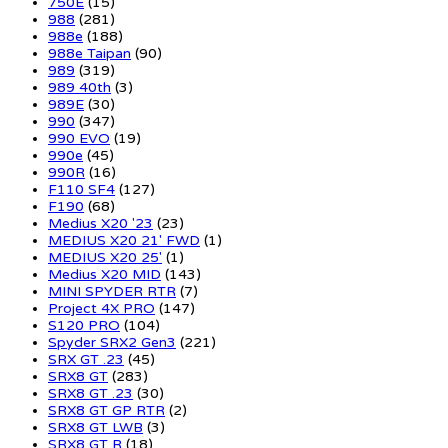
750E
(15)
988
(281)
988e
(188)
988e Taipan
(90)
989
(319)
989 40th
(3)
989E
(30)
990
(347)
990 EVO
(19)
990e
(45)
990R
(16)
F110 SF4
(127)
F190
(68)
Medius X20 '23
(23)
MEDIUS X20 21' FWD
(1)
MEDIUS X20 25'
(1)
Medius X20 MID
(143)
MINI SPYDER RTR
(7)
Project 4X PRO
(147)
S120 PRO
(104)
Spyder SRX2 Gen3
(221)
SRX GT .23
(45)
SRX8 GT
(283)
SRX8 GT .23
(30)
SRX8 GT GP RTR
(2)
SRX8 GT LWB
(3)
SRX8 GT R
(18)