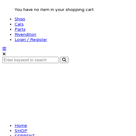
You have no item in your shopping cart
Shop
Cars
Parts
Rivenditori
Login / Register
O-ring shock bottom
(10)
Home
SHOP
SERPENT