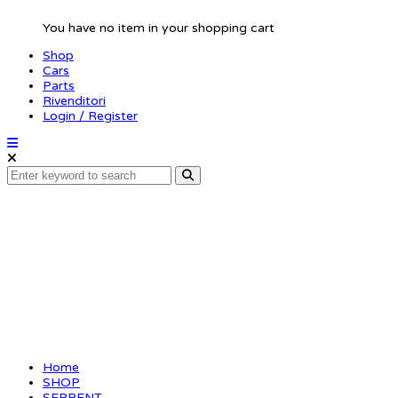
You have no item in your shopping cart
Shop
Cars
Parts
Rivenditori
Login / Register
Clutch bell 14T
Home
SHOP
SERPENT