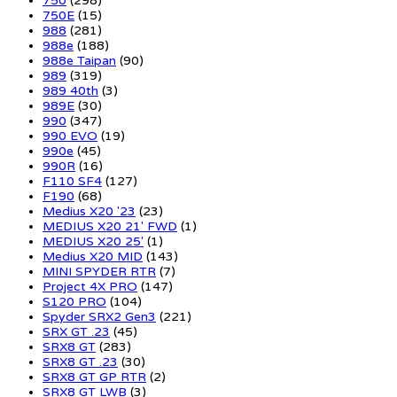
750
(298)
750E
(15)
988
(281)
988e
(188)
988e Taipan
(90)
989
(319)
989 40th
(3)
989E
(30)
990
(347)
990 EVO
(19)
990e
(45)
990R
(16)
F110 SF4
(127)
F190
(68)
Medius X20 '23
(23)
MEDIUS X20 21' FWD
(1)
MEDIUS X20 25'
(1)
Medius X20 MID
(143)
MINI SPYDER RTR
(7)
Project 4X PRO
(147)
S120 PRO
(104)
Spyder SRX2 Gen3
(221)
SRX GT .23
(45)
SRX8 GT
(283)
SRX8 GT .23
(30)
SRX8 GT GP RTR
(2)
SRX8 GT LWB
(3)