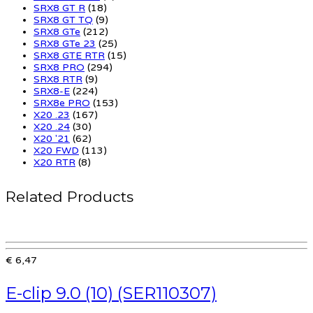
SRX8 GT R
(18)
SRX8 GT TQ
(9)
SRX8 GTe
(212)
SRX8 GTe 23
(25)
SRX8 GTE RTR
(15)
SRX8 PRO
(294)
SRX8 RTR
(9)
SRX8-E
(224)
SRX8e PRO
(153)
X20 .23
(167)
X20 .24
(30)
X20 '21
(62)
X20 FWD
(113)
X20 RTR
(8)
Related Products
€ 6,47
E-clip 9.0 (10) (SER110307)