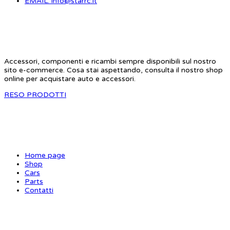
EMAIL: info@starrc.it
STAR RC
Accessori, componenti e ricambi sempre disponibili sul nostro
sito e-commerce. Cosa stai aspettando, consulta il nostro shop
online per acquistare auto e accessori.
RESO PRODOTTI
SITE MAP
Home page
Shop
Cars
Parts
Contatti
INFORMAZIONI