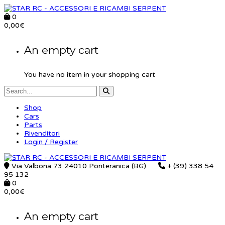
0
0,00
€
An empty cart
You have no item in your shopping cart
Shop
Cars
Parts
Rivenditori
Login / Register
Via Valbona 73 24010 Ponteranica (BG)
+ (39) 338 54
95 132
0
0,00
€
An empty cart