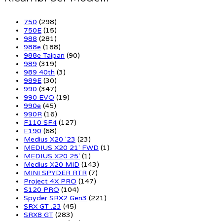
750
(298)
750E
(15)
988
(281)
988e
(188)
988e Taipan
(90)
989
(319)
989 40th
(3)
989E
(30)
990
(347)
990 EVO
(19)
990e
(45)
990R
(16)
F110 SF4
(127)
F190
(68)
Medius X20 '23
(23)
MEDIUS X20 21' FWD
(1)
MEDIUS X20 25'
(1)
Medius X20 MID
(143)
MINI SPYDER RTR
(7)
Project 4X PRO
(147)
S120 PRO
(104)
Spyder SRX2 Gen3
(221)
SRX GT .23
(45)
SRX8 GT
(283)