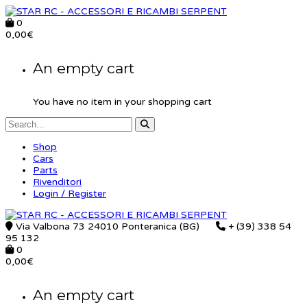
0
0,00
€
An empty cart
You have no item in your shopping cart
Shop
Cars
Parts
Rivenditori
Login / Register
Via Valbona 73 24010 Ponteranica (BG)
+ (39) 338 54
95 132
0
0,00
€
An empty cart