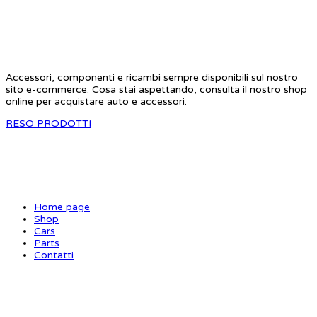
STAR RC
Accessori, componenti e ricambi sempre disponibili sul nostro
sito e-commerce. Cosa stai aspettando, consulta il nostro shop
online per acquistare auto e accessori.
RESO PRODOTTI
SITE MAP
Home page
Shop
Cars
Parts
Contatti
INFORMAZIONI