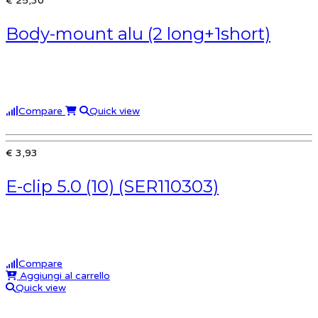
€ 25,30
Body-mount alu (2 long+1short)
Compare
Quick view
€ 3,93
E-clip 5.0 (10) (SER110303)
Compare
Aggiungi al carrello
Quick view