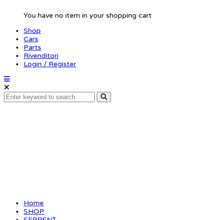
You have no item in your shopping cart
Shop
Cars
Parts
Rivenditori
Login / Register
2-speed gear 57T XLI
Gen2
Home
SHOP
SERPENT