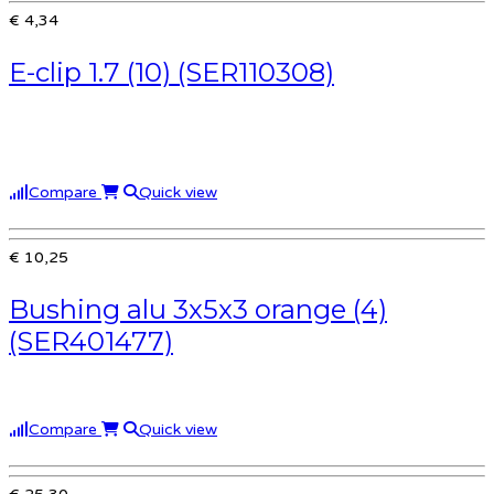
€ 4,34
E-clip 1.7 (10) (SER110308)
Compare
Quick view
€ 10,25
Bushing alu 3x5x3 orange (4)
(SER401477)
Compare
Quick view