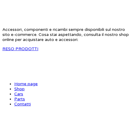
STAR RC
Accessori, componenti e ricambi sempre disponibili sul nostro
sito e-commerce. Cosa stai aspettando, consulta il nostro shop
online per acquistare auto e accessori.
RESO PRODOTTI
SITE MAP
Home page
Shop
Cars
Parts
Contatti
INFORMAZIONI