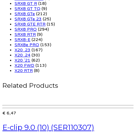
SRX8 GT R
(18)
SRX8 GT TQ
(9)
SRX8 GTe
(212)
SRX8 GTe 23
(25)
SRX8 GTE RTR
(15)
SRX8 PRO
(294)
SRX8 RTR
(9)
SRX8-E
(224)
SRX8e PRO
(153)
X20 .23
(167)
X20 .24
(30)
X20 '21
(62)
X20 FWD
(113)
X20 RTR
(8)
Related Products
€ 6,47
E-clip 9.0 (10) (SER110307)