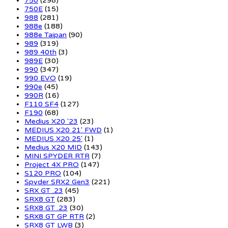
750
(298)
750E
(15)
988
(281)
988e
(188)
988e Taipan
(90)
989
(319)
989 40th
(3)
989E
(30)
990
(347)
990 EVO
(19)
990e
(45)
990R
(16)
F110 SF4
(127)
F190
(68)
Medius X20 '23
(23)
MEDIUS X20 21' FWD
(1)
MEDIUS X20 25'
(1)
Medius X20 MID
(143)
MINI SPYDER RTR
(7)
Project 4X PRO
(147)
S120 PRO
(104)
Spyder SRX2 Gen3
(221)
SRX GT .23
(45)
SRX8 GT
(283)
SRX8 GT .23
(30)
SRX8 GT GP RTR
(2)
SRX8 GT LWB
(3)