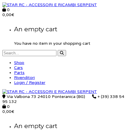
0
0,00
€
An empty cart
You have no item in your shopping cart
Shop
Cars
Parts
Rivenditori
Login / Register
Via Valbona 73 24010 Ponteranica (BG)
+ (39) 338 54
95 132
0
0,00
€
An empty cart