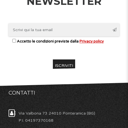
NEWSLETTER
Accetto le condizioni previste dalla
Privacy policy
CONTATTI
Via Valbona 73 24010 Ponteranica (BG)
P.I. 04197370168