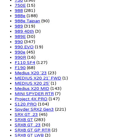
750
(298)
750E
(15)
988
(281)
988e
(188)
988e Taipan
(90)
989
(319)
989 40th
(3)
989E
(30)
990
(347)
990 EVO
(19)
990e
(45)
990R
(16)
F110 SF4
(127)
F190
(68)
Medius X20 '23
(23)
MEDIUS X20 21' FWD
(1)
MEDIUS X20 25'
(1)
Medius X20 MID
(143)
MINI SPYDER RTR
(7)
Project 4X PRO
(147)
S120 PRO
(104)
Spyder SRX2 Gen3
(221)
SRX GT .23
(45)
SRX8 GT
(283)
SRX8 GT .23
(30)
SRX8 GT GP RTR
(2)
SRX8 GT LWB
(3)