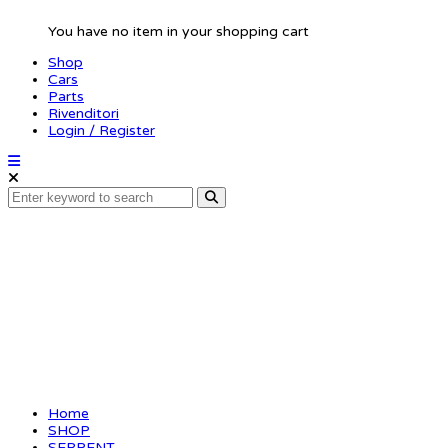
You have no item in your shopping cart
Shop
Cars
Parts
Rivenditori
Login / Register
Antiroll bar FR hard
Home
SHOP
SERPENT