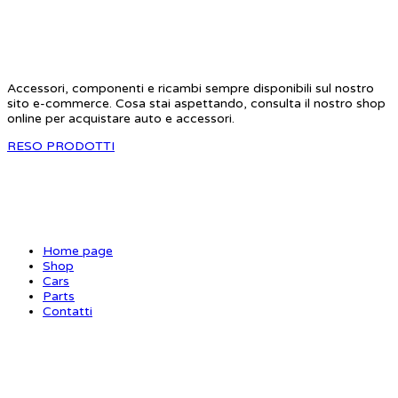
STAR RC
Accessori, componenti e ricambi sempre disponibili sul nostro
sito e-commerce. Cosa stai aspettando, consulta il nostro shop
online per acquistare auto e accessori.
RESO PRODOTTI
SITE MAP
Home page
Shop
Cars
Parts
Contatti
INFORMAZIONI