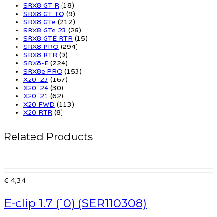
SRX8 GT R
(18)
SRX8 GT TQ
(9)
SRX8 GTe
(212)
SRX8 GTe 23
(25)
SRX8 GTE RTR
(15)
SRX8 PRO
(294)
SRX8 RTR
(9)
SRX8-E
(224)
SRX8e PRO
(153)
X20 .23
(167)
X20 .24
(30)
X20 '21
(62)
X20 FWD
(113)
X20 RTR
(8)
Related Products
€ 4,34
E-clip 1.7 (10) (SER110308)