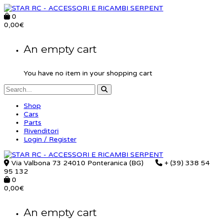
0
0,00
€
An empty cart
You have no item in your shopping cart
Shop
Cars
Parts
Rivenditori
Login / Register
Via Valbona 73 24010 Ponteranica (BG)
+ (39) 338 54
95 132
0
0,00
€
An empty cart