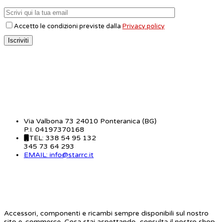
Accetto le condizioni previste dalla
Privacy policy
CONTATTI
Via Valbona 73 24010 Ponteranica (BG)
P.I. 04197370168
TEL: 338 54 95 132
345 73 64 293
EMAIL: info@starrc.it
STAR RC
Accessori, componenti e ricambi sempre disponibili sul nostro
sito e-commerce. Cosa stai aspettando, consulta il nostro shop