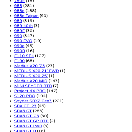
750E
(15)
988
(281)
988e
(188)
988e Taipan
(90)
989
(319)
989 40th
(3)
989E
(30)
990
(347)
990 EVO
(19)
990e
(45)
990R
(16)
F110 SF4
(127)
F190
(68)
Medius X20 '23
(23)
MEDIUS X20 21' FWD
(1)
MEDIUS X20 25'
(1)
Medius X20 MID
(143)
MINI SPYDER RTR
(7)
Project 4X PRO
(147)
S120 PRO
(104)
Spyder SRX2 Gen3
(221)
SRX GT .23
(45)
SRX8 GT
(283)
SRX8 GT .23
(30)
SRX8 GT GP RTR
(2)
SRX8 GT LWB
(3)
SRX8 GT R
(18)