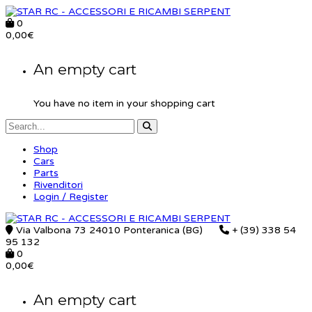
0
0,00
€
An empty cart
You have no item in your shopping cart
Shop
Cars
Parts
Rivenditori
Login / Register
Via Valbona 73 24010 Ponteranica (BG)
+ (39) 338 54
95 132
0
0,00
€
An empty cart