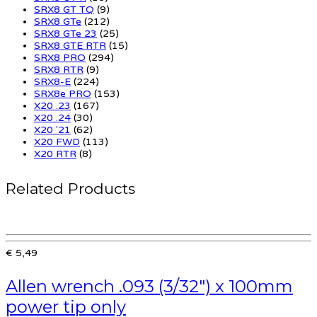
SRX8 GT TQ
(9)
SRX8 GTe
(212)
SRX8 GTe 23
(25)
SRX8 GTE RTR
(15)
SRX8 PRO
(294)
SRX8 RTR
(9)
SRX8-E
(224)
SRX8e PRO
(153)
X20 .23
(167)
X20 .24
(30)
X20 '21
(62)
X20 FWD
(113)
X20 RTR
(8)
Related Products
€ 5,49
Allen wrench .093 (3/32″) x 100mm
power tip only