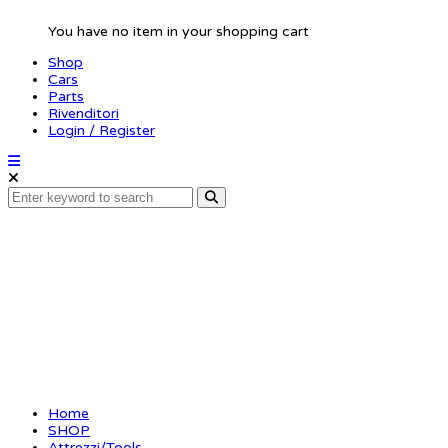
You have no item in your shopping cart
Shop
Cars
Parts
Rivenditori
Login / Register
Arm reamer 3.5mm x
120mm tip only
Home
SHOP
Attrezzi/Tools