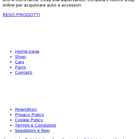
online per acquistare auto e accessori.
RESO PRODOTTI
SITE MAP
Home page
Shop
Cars
Parts
Contatti
INFORMAZIONI
Rivenditori
Privacy Policy
Cookie Policy
Termini e Condizioni
Spedizioni e Resi