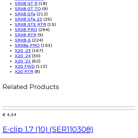
SRX8 GT R
(18)
SRX8 GT TQ
(9)
SRX8 GTe
(212)
SRX8 GTe 23
(25)
SRX8 GTE RTR
(15)
SRX8 PRO
(294)
SRX8 RTR
(9)
SRX8-E
(224)
SRX8e PRO
(153)
X20 .23
(167)
X20 .24
(30)
X20 '21
(62)
X20 FWD
(113)
X20 RTR
(8)
Related Products
€ 4,34
E-clip 1.7 (10) (SER110308)