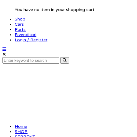
You have no item in your shopping cart
Shop
Cars
Parts
Rivenditori
Login / Register
Balldiff bolt (2) SRX2
Home
SHOP
SERPENT