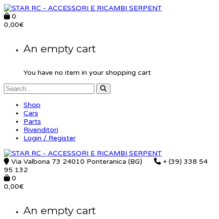
0
0,00
€
An empty cart
You have no item in your shopping cart
Shop
Cars
Parts
Rivenditori
Login / Register
Via Valbona 73 24010 Ponteranica (BG)
+ (39) 338 54
95 132
0
0,00
€
An empty cart