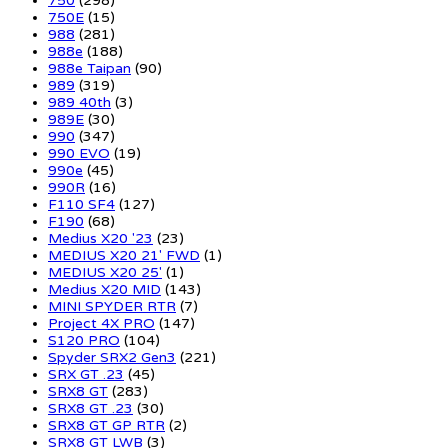
750
(298)
750E
(15)
988
(281)
988e
(188)
988e Taipan
(90)
989
(319)
989 40th
(3)
989E
(30)
990
(347)
990 EVO
(19)
990e
(45)
990R
(16)
F110 SF4
(127)
F190
(68)
Medius X20 '23
(23)
MEDIUS X20 21' FWD
(1)
MEDIUS X20 25'
(1)
Medius X20 MID
(143)
MINI SPYDER RTR
(7)
Project 4X PRO
(147)
S120 PRO
(104)
Spyder SRX2 Gen3
(221)
SRX GT .23
(45)
SRX8 GT
(283)
SRX8 GT .23
(30)
SRX8 GT GP RTR
(2)
SRX8 GT LWB
(3)