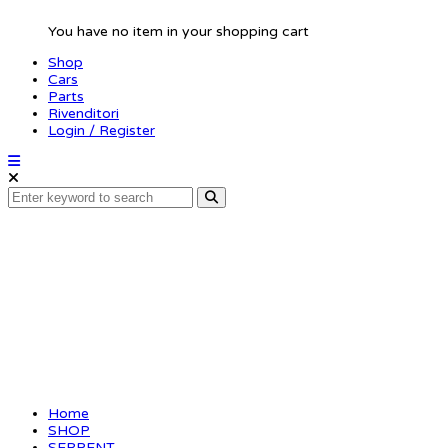
You have no item in your shopping cart
Shop
Cars
Parts
Rivenditori
Login / Register
Bearingblock 2-
speed alu R S988
Home
SHOP
SERPENT