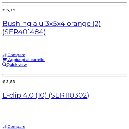
€ 6,15
Bushing alu 3x5x4 orange (2)
(SER401484)
Compare
Aggiungi al carrello
Quick view
€ 3,83
E-clip 4.0 (10) (SER110302)
Compare