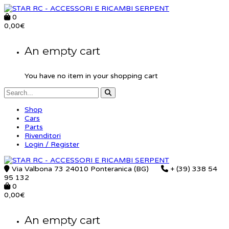
0
0,00
€
An empty cart
You have no item in your shopping cart
Shop
Cars
Parts
Rivenditori
Login / Register
Via Valbona 73 24010 Ponteranica (BG)
+ (39) 338 54
95 132
0
0,00
€
An empty cart