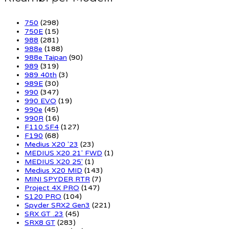
750
(298)
750E
(15)
988
(281)
988e
(188)
988e Taipan
(90)
989
(319)
989 40th
(3)
989E
(30)
990
(347)
990 EVO
(19)
990e
(45)
990R
(16)
F110 SF4
(127)
F190
(68)
Medius X20 '23
(23)
MEDIUS X20 21' FWD
(1)
MEDIUS X20 25'
(1)
Medius X20 MID
(143)
MINI SPYDER RTR
(7)
Project 4X PRO
(147)
S120 PRO
(104)
Spyder SRX2 Gen3
(221)
SRX GT .23
(45)
SRX8 GT
(283)