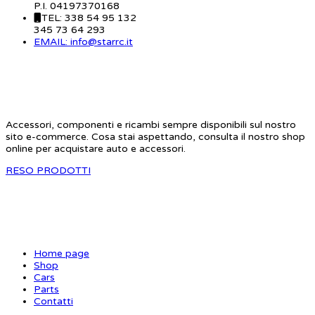
P.I. 04197370168
TEL: 338 54 95 132
345 73 64 293
EMAIL: info@starrc.it
STAR RC
Accessori, componenti e ricambi sempre disponibili sul nostro
sito e-commerce. Cosa stai aspettando, consulta il nostro shop
online per acquistare auto e accessori.
RESO PRODOTTI
SITE MAP
Home page
Shop
Cars
Parts
Contatti