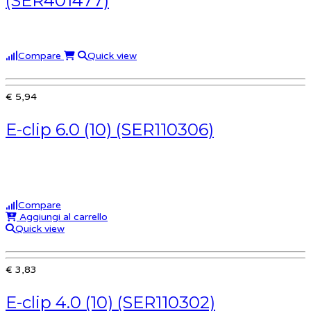
(SER401477)
Compare
Quick view
€ 5,94
E-clip 6.0 (10) (SER110306)
Compare
Aggiungi al carrello
Quick view
€ 3,83
E-clip 4.0 (10) (SER110302)