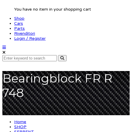
You have no item in your shopping cart
Shop
Cars
Parts
Rivenditori
Login / Register
Bearingblock FR R
748
Home
SHOP
SERPENT