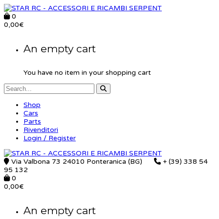
0
0,00
€
An empty cart
You have no item in your shopping cart
Shop
Cars
Parts
Rivenditori
Login / Register
Via Valbona 73 24010 Ponteranica (BG)
+ (39) 338 54
95 132
0
0,00
€
An empty cart