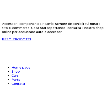
STAR RC
Accessori, componenti e ricambi sempre disponibili sul nostro
sito e-commerce. Cosa stai aspettando, consulta il nostro shop
online per acquistare auto e accessori.
RESO PRODOTTI
SITE MAP
Home page
Shop
Cars
Parts
Contatti
INFORMAZIONI