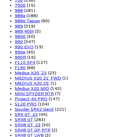
750
(298)
750E
(15)
988
(281)
988e
(188)
988e Taipan
(90)
989
(319)
989 40th
(3)
989E
(30)
990
(347)
990 EVO
(19)
990e
(45)
990R
(16)
F110 SF4
(127)
F190
(68)
Medius X20 '23
(23)
MEDIUS X20 21' FWD
(1)
MEDIUS X20 25'
(1)
Medius X20 MID
(143)
MINI SPYDER RTR
(7)
Project 4X PRO
(147)
S120 PRO
(104)
Spyder SRX2 Gen3
(221)
SRX GT .23
(45)
SRX8 GT
(283)
SRX8 GT .23
(30)
SRX8 GT GP RTR
(2)
SRX8 GT LWB
(3)