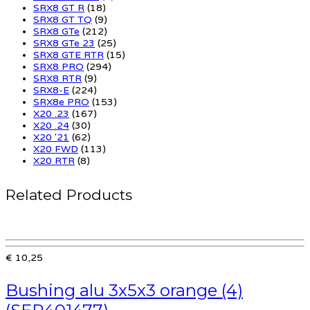
SRX8 GT R
(18)
SRX8 GT TQ
(9)
SRX8 GTe
(212)
SRX8 GTe 23
(25)
SRX8 GTE RTR
(15)
SRX8 PRO
(294)
SRX8 RTR
(9)
SRX8-E
(224)
SRX8e PRO
(153)
X20 .23
(167)
X20 .24
(30)
X20 '21
(62)
X20 FWD
(113)
X20 RTR
(8)
Related Products
€ 10,25
Bushing alu 3x5x3 orange (4)