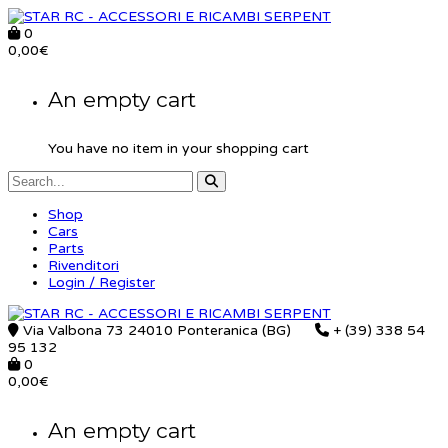
0
0,00
€
An empty cart
You have no item in your shopping cart
Shop
Cars
Parts
Rivenditori
Login / Register
Via Valbona 73 24010 Ponteranica (BG)
+ (39) 338 54
95 132
0
0,00
€
An empty cart