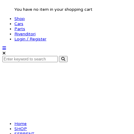
You have no item in your shopping cart
Shop
Cars
Parts
Rivenditori
Login / Register
Bellcrank L+R SRX4
Home
SHOP
SERPENT