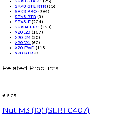
SRX8 GTe 23
(25)
SRX8 GTE RTR
(15)
SRX8 PRO
(294)
SRX8 RTR
(9)
SRX8-E
(224)
SRX8e PRO
(153)
X20 .23
(167)
X20 .24
(30)
X20 '21
(62)
X20 FWD
(113)
X20 RTR
(8)
Related Products
€ 6,25
Nut M3 (10) (SER110407)