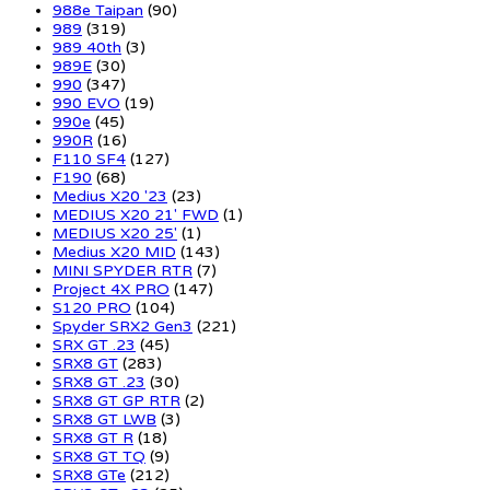
988e Taipan
(90)
989
(319)
989 40th
(3)
989E
(30)
990
(347)
990 EVO
(19)
990e
(45)
990R
(16)
F110 SF4
(127)
F190
(68)
Medius X20 '23
(23)
MEDIUS X20 21' FWD
(1)
MEDIUS X20 25'
(1)
Medius X20 MID
(143)
MINI SPYDER RTR
(7)
Project 4X PRO
(147)
S120 PRO
(104)
Spyder SRX2 Gen3
(221)
SRX GT .23
(45)
SRX8 GT
(283)
SRX8 GT .23
(30)
SRX8 GT GP RTR
(2)
SRX8 GT LWB
(3)
SRX8 GT R
(18)
SRX8 GT TQ
(9)
SRX8 GTe
(212)