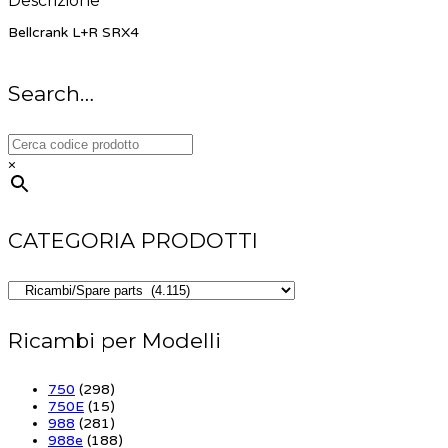
Descrizione
Bellcrank L+R SRX4
Search…
×
CATEGORIA PRODOTTI
Ricambi per Modelli
750
(298)
750E
(15)
988
(281)
988e
(188)