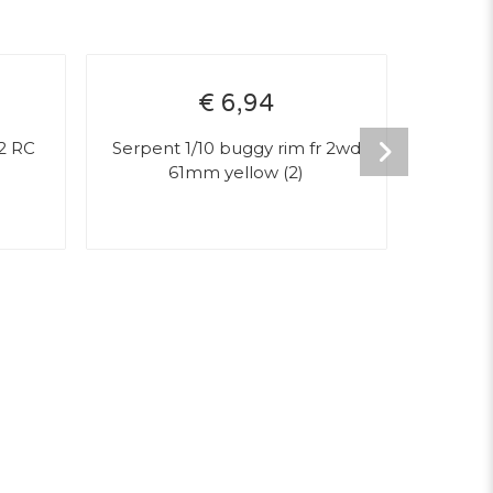
€ 6,94
2 RC
Serpent 1/10 buggy rim fr 2wd
FRONT 
61mm yellow (2)