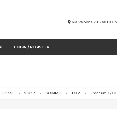
Via Valbona 73 24010 Po
RI
LOGIN / REGISTER
Front rim 1/12 (2)
HOME
SHOP
GOMME
1/12
Front rim 1/12 