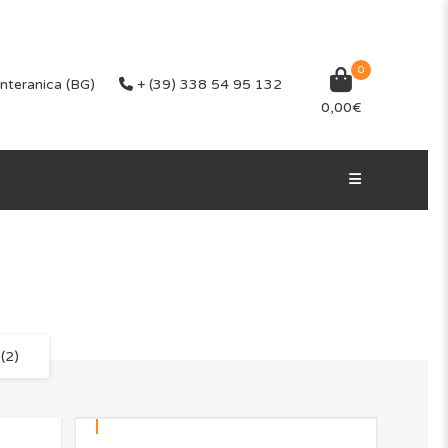
0
nteranica (BG)
+ (39) 338 54 95 132
0,00
€
(2)