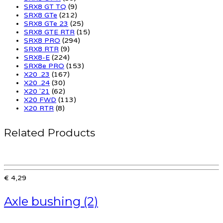
SRX8 GT TQ
(9)
SRX8 GTe
(212)
SRX8 GTe 23
(25)
SRX8 GTE RTR
(15)
SRX8 PRO
(294)
SRX8 RTR
(9)
SRX8-E
(224)
SRX8e PRO
(153)
X20 .23
(167)
X20 .24
(30)
X20 '21
(62)
X20 FWD
(113)
X20 RTR
(8)
Related Products
€ 4,29
Axle bushing (2)