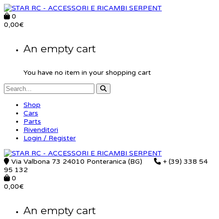
0
0,00
€
An empty cart
You have no item in your shopping cart
Shop
Cars
Parts
Rivenditori
Login / Register
Via Valbona 73 24010 Ponteranica (BG)
+ (39) 338 54
95 132
0
0,00
€
An empty cart