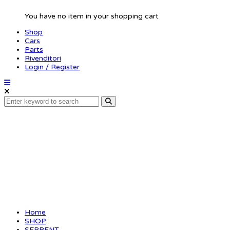
You have no item in your shopping cart
Shop
Cars
Parts
Rivenditori
Login / Register
Motor-pinion alu
hard 48P / 13T
(SER120151)
Home
SHOP
SERPENT