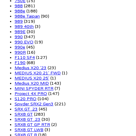
750E
(15)
988
(281)
988e
(188)
988e Taipan
(90)
989
(319)
989 40th
(3)
989E
(30)
990
(347)
990 EVO
(19)
990e
(45)
990R
(16)
F110 SF4
(127)
F190
(68)
Medius X20 '23
(23)
MEDIUS X20 21' FWD
(1)
MEDIUS X20 25'
(1)
Medius X20 MID
(143)
MINI SPYDER RTR
(7)
Project 4X PRO
(147)
S120 PRO
(104)
Spyder SRX2 Gen3
(221)
SRX GT .23
(45)
SRX8 GT
(283)
SRX8 GT .23
(30)
SRX8 GT GP RTR
(2)
SRX8 GT LWB
(3)
SRX8 GT R
(18)