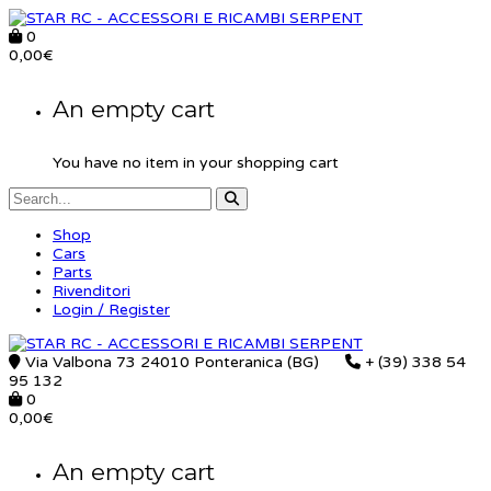
0
0,00
€
An empty cart
You have no item in your shopping cart
Shop
Cars
Parts
Rivenditori
Login / Register
Via Valbona 73 24010 Ponteranica (BG)
+ (39) 338 54
95 132
0
0,00
€
An empty cart