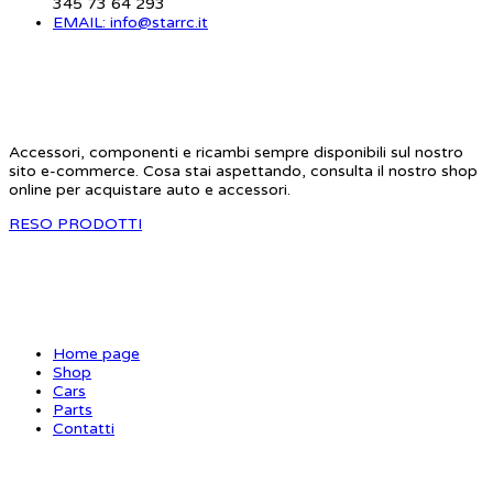
345 73 64 293
EMAIL: info@starrc.it
STAR RC
Accessori, componenti e ricambi sempre disponibili sul nostro
sito e-commerce. Cosa stai aspettando, consulta il nostro shop
online per acquistare auto e accessori.
RESO PRODOTTI
SITE MAP
Home page
Shop
Cars
Parts
Contatti
INFORMAZIONI