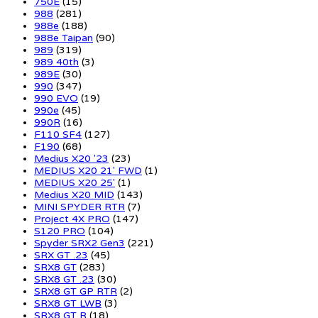
750E
(15)
988
(281)
988e
(188)
988e Taipan
(90)
989
(319)
989 40th
(3)
989E
(30)
990
(347)
990 EVO
(19)
990e
(45)
990R
(16)
F110 SF4
(127)
F190
(68)
Medius X20 '23
(23)
MEDIUS X20 21' FWD
(1)
MEDIUS X20 25'
(1)
Medius X20 MID
(143)
MINI SPYDER RTR
(7)
Project 4X PRO
(147)
S120 PRO
(104)
Spyder SRX2 Gen3
(221)
SRX GT .23
(45)
SRX8 GT
(283)
SRX8 GT .23
(30)
SRX8 GT GP RTR
(2)
SRX8 GT LWB
(3)
SRX8 GT R
(18)