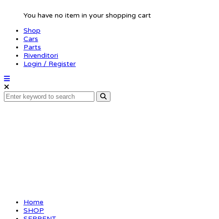
You have no item in your shopping cart
Shop
Cars
Parts
Rivenditori
Login / Register
Nut nylock M2.2 (10)
(SER110406)
Home
SHOP
SERPENT