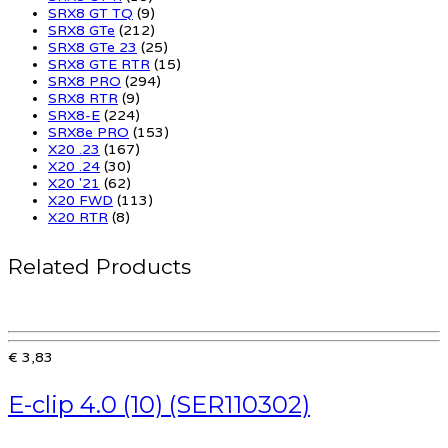
SRX8 GT TQ
(9)
SRX8 GTe
(212)
SRX8 GTe 23
(25)
SRX8 GTE RTR
(15)
SRX8 PRO
(294)
SRX8 RTR
(9)
SRX8-E
(224)
SRX8e PRO
(153)
X20 .23
(167)
X20 .24
(30)
X20 '21
(62)
X20 FWD
(113)
X20 RTR
(8)
Related Products
€ 3,83
E-clip 4.0 (10) (SER110302)