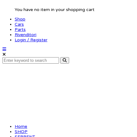
You have no item in your shopping cart
Shop
Cars
Parts
Rivenditori
Login / Register
Oneway pulley 34T fr
SRX4
Home
SHOP
SERPENT