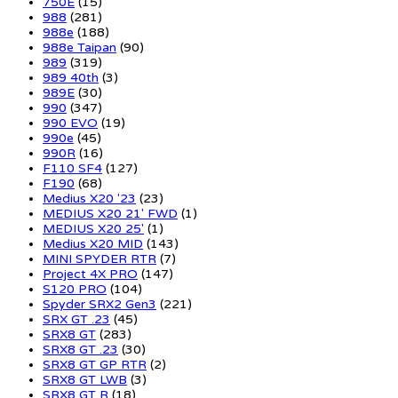
750E
(15)
988
(281)
988e
(188)
988e Taipan
(90)
989
(319)
989 40th
(3)
989E
(30)
990
(347)
990 EVO
(19)
990e
(45)
990R
(16)
F110 SF4
(127)
F190
(68)
Medius X20 '23
(23)
MEDIUS X20 21' FWD
(1)
MEDIUS X20 25'
(1)
Medius X20 MID
(143)
MINI SPYDER RTR
(7)
Project 4X PRO
(147)
S120 PRO
(104)
Spyder SRX2 Gen3
(221)
SRX GT .23
(45)
SRX8 GT
(283)
SRX8 GT .23
(30)
SRX8 GT GP RTR
(2)
SRX8 GT LWB
(3)
SRX8 GT R
(18)