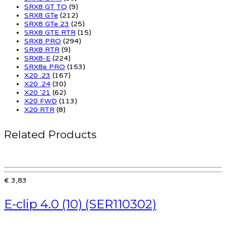
SRX8 GT TQ
(9)
SRX8 GTe
(212)
SRX8 GTe 23
(25)
SRX8 GTE RTR
(15)
SRX8 PRO
(294)
SRX8 RTR
(9)
SRX8-E
(224)
SRX8e PRO
(153)
X20 .23
(167)
X20 .24
(30)
X20 '21
(62)
X20 FWD
(113)
X20 RTR
(8)
Related Products
€ 3,83
E-clip 4.0 (10) (SER110302)