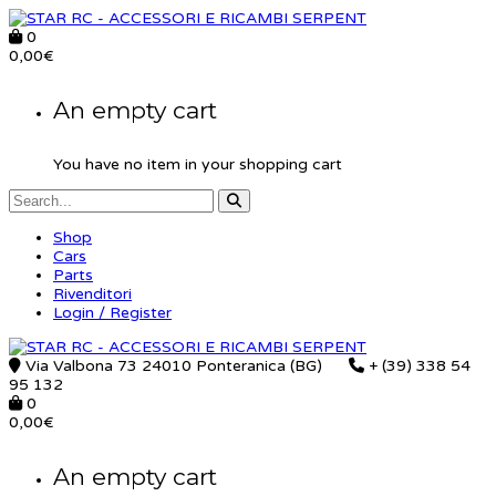
0
0,00
€
An empty cart
You have no item in your shopping cart
Shop
Cars
Parts
Rivenditori
Login / Register
Via Valbona 73 24010 Ponteranica (BG)
+ (39) 338 54
95 132
0
0,00
€
An empty cart