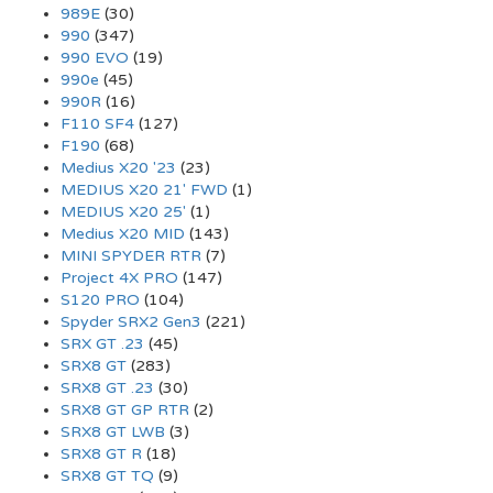
989E
(30)
990
(347)
990 EVO
(19)
990e
(45)
990R
(16)
F110 SF4
(127)
F190
(68)
Medius X20 '23
(23)
MEDIUS X20 21' FWD
(1)
MEDIUS X20 25'
(1)
Medius X20 MID
(143)
MINI SPYDER RTR
(7)
Project 4X PRO
(147)
S120 PRO
(104)
Spyder SRX2 Gen3
(221)
SRX GT .23
(45)
SRX8 GT
(283)
SRX8 GT .23
(30)
SRX8 GT GP RTR
(2)
SRX8 GT LWB
(3)
SRX8 GT R
(18)
SRX8 GT TQ
(9)