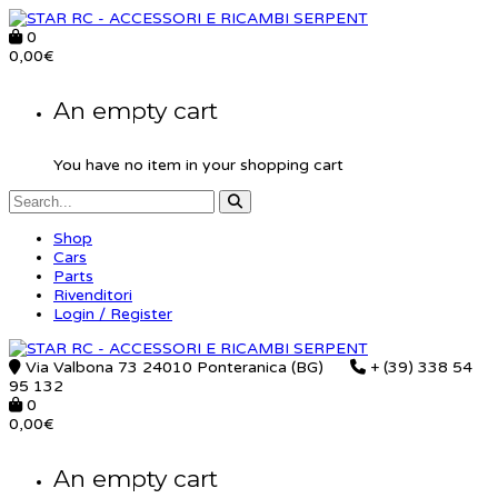
0
0,00
€
An empty cart
You have no item in your shopping cart
Shop
Cars
Parts
Rivenditori
Login / Register
Via Valbona 73 24010 Ponteranica (BG)
+ (39) 338 54
95 132
0
0,00
€
An empty cart