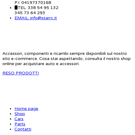
P.I. 04197370168
TEL: 338 54 95 132
345 73 64 293
EMAIL: info@starrc.it
STAR RC
Accessori, componenti e ricambi sempre disponibili sul nostro
sito e-commerce. Cosa stai aspettando, consulta il nostro shop
online per acquistare auto e accessori.
RESO PRODOTTI
SITE MAP
Home page
Shop
Cars
Parts
Contatti