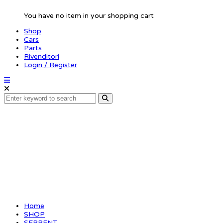
You have no item in your shopping cart
Shop
Cars
Parts
Rivenditori
Login / Register
Pin 2.5×17 (10)
(SER110212)
Home
SHOP
SERPENT