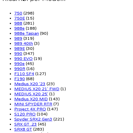
750
(298)
750E
(15)
988
(281)
988e
(188)
988e Taipan
(90)
989
(319)
989 40th
(3)
989E
(30)
990
(347)
990 EVO
(19)
990e
(45)
990R
(16)
F110 SF4
(127)
F190
(68)
Medius X20 '23
(23)
MEDIUS X20 21' FWD
(1)
MEDIUS X20 25'
(1)
Medius X20 MID
(143)
MINI SPYDER RTR
(7)
Project 4X PRO
(147)
S120 PRO
(104)
Spyder SRX2 Gen3
(221)
SRX GT .23
(45)
SRX8 GT
(283)