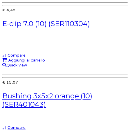
€ 4,48
E-clip 7.0 (10) (SER110304)
Compare
Aggiungi al carrello
Quick view
€ 15,07
Bushing 3x5x2 orange (10)
(SER401043)
Compare