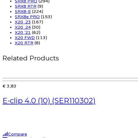
SRX8 PRO
(294)
SRX8 RTR
(9)
SRX8-E
(224)
SRX8e PRO
(153)
X20 .23
(167)
X20 .24
(30)
X20 '21
(62)
X20 FWD
(113)
X20 RTR
(8)
Related Products
€ 3,83
E-clip 4.0 (10) (SER110302)
Compare