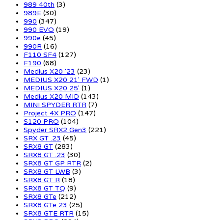
989 40th
(3)
989E
(30)
990
(347)
990 EVO
(19)
990e
(45)
990R
(16)
F110 SF4
(127)
F190
(68)
Medius X20 '23
(23)
MEDIUS X20 21' FWD
(1)
MEDIUS X20 25'
(1)
Medius X20 MID
(143)
MINI SPYDER RTR
(7)
Project 4X PRO
(147)
S120 PRO
(104)
Spyder SRX2 Gen3
(221)
SRX GT .23
(45)
SRX8 GT
(283)
SRX8 GT .23
(30)
SRX8 GT GP RTR
(2)
SRX8 GT LWB
(3)
SRX8 GT R
(18)
SRX8 GT TQ
(9)
SRX8 GTe
(212)
SRX8 GTe 23
(25)
SRX8 GTE RTR
(15)