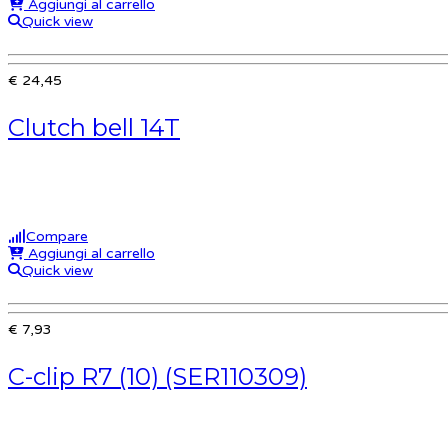
Aggiungi al carrello
Quick view
€ 24,45
Clutch bell 14T
Compare
Aggiungi al carrello
Quick view
€ 7,93
C-clip R7 (10) (SER110309)