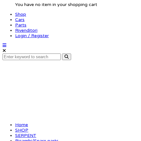
You have no item in your shopping cart
Shop
Cars
Parts
Rivenditori
Login / Register
Pivot pin rear inner T
Home
SHOP
SERPENT
Ricambi/Spare parts