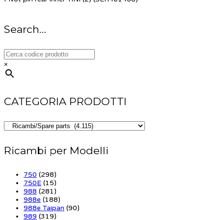
Search…
×
CATEGORIA PRODOTTI
Ricambi per Modelli
750
(298)
750E
(15)
988
(281)
988e
(188)
988e Taipan
(90)
989
(319)