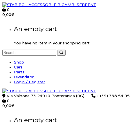
0
0,00
€
An empty cart
You have no item in your shopping cart
Shop
Cars
Parts
Rivenditori
Login / Register
Via Valbona 73 24010 Ponteranica (BG)
+ (39) 338 54 9
0
0,00
€
An empty cart