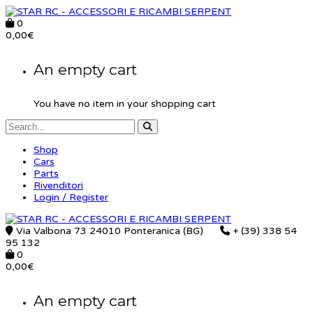
0
0,00
€
An empty cart
You have no item in your shopping cart
Shop
Cars
Parts
Rivenditori
Login / Register
Via Valbona 73 24010 Ponteranica (BG)
+ (39) 338 54
95 132
0
0,00
€
An empty cart