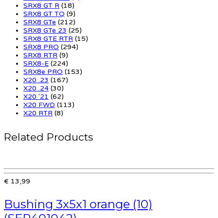
SRX8 GT R
(18)
SRX8 GT TQ
(9)
SRX8 GTe
(212)
SRX8 GTe 23
(25)
SRX8 GTE RTR
(15)
SRX8 PRO
(294)
SRX8 RTR
(9)
SRX8-E
(224)
SRX8e PRO
(153)
X20 .23
(167)
X20 .24
(30)
X20 '21
(62)
X20 FWD
(113)
X20 RTR
(8)
Related Products
€ 13,99
Bushing 3x5x1 orange (10)