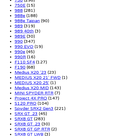
750
(298)
750E
(15)
988
(281)
988e
(188)
988e Taipan
(90)
989
(319)
989 40th
(3)
989E
(30)
990
(347)
990 EVO
(19)
990e
(45)
990R
(16)
F110 SF4
(127)
F190
(68)
Medius X20 '23
(23)
MEDIUS X20 21' FWD
(1)
MEDIUS X20 25'
(1)
Medius X20 MID
(143)
MINI SPYDER RTR
(7)
Project 4X PRO
(147)
S120 PRO
(104)
Spyder SRX2 Gen3
(221)
SRX GT .23
(45)
SRX8 GT
(283)
SRX8 GT .23
(30)
SRX8 GT GP RTR
(2)
SRX8 GT LWB
(3)