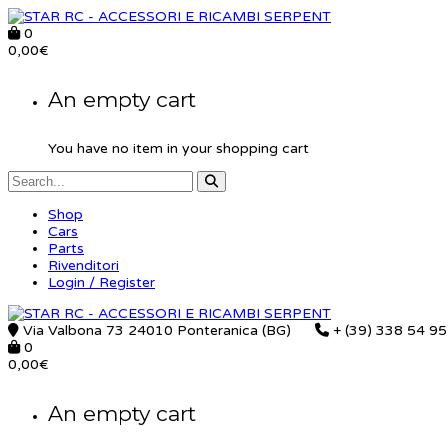
0
0,00
€
An empty cart
You have no item in your shopping cart
Shop
Cars
Parts
Rivenditori
Login / Register
Via Valbona 73 24010 Ponteranica (BG)
+ (39) 338 54 9
0
0,00
€
An empty cart