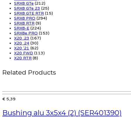
SRX8 GTe
(212)
SRX8 GTe 23
(25)
SRX8 GTE RTR
(15)
SRX8 PRO
(294)
SRX8 RTR
(9)
SRX8-E
(224)
SRX8e PRO
(153)
X20 .23
(167)
X20 .24
(30)
X20 '21
(62)
X20 FWD
(113)
X20 RTR
(8)
Related Products
€ 5,39
Bushing alu 3x5x4 (2) (SER401390)