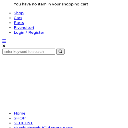
You have no item in your shopping cart
Shop
Cars
Parts
Rivenditori
Login / Register
Radioplate 747 carbo
Home
SHOP
SERPENT
Vecchi ricambi/Old spare parts