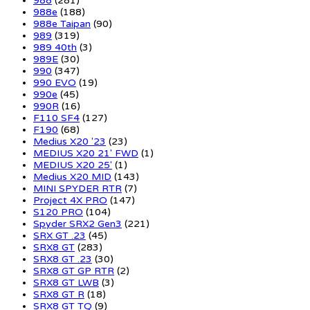
988
(281)
988e
(188)
988e Taipan
(90)
989
(319)
989 40th
(3)
989E
(30)
990
(347)
990 EVO
(19)
990e
(45)
990R
(16)
F110 SF4
(127)
F190
(68)
Medius X20 '23
(23)
MEDIUS X20 21' FWD
(1)
MEDIUS X20 25'
(1)
Medius X20 MID
(143)
MINI SPYDER RTR
(7)
Project 4X PRO
(147)
S120 PRO
(104)
Spyder SRX2 Gen3
(221)
SRX GT .23
(45)
SRX8 GT
(283)
SRX8 GT .23
(30)
SRX8 GT GP RTR
(2)
SRX8 GT LWB
(3)
SRX8 GT R
(18)
SRX8 GT TQ
(9)