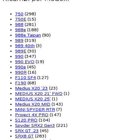
750
(298)
750E
(15)
988
(281)
988e
(188)
988e Taipan
(90)
989
(319)
989 40th
(3)
989E
(30)
990
(347)
990 EVO
(19)
990e
(45)
990R
(16)
F110 SF4
(127)
F190
(68)
Medius X20 '23
(23)
MEDIUS X20 21' FWD
(1)
MEDIUS X20 25'
(1)
Medius X20 MID
(143)
MINI SPYDER RTR
(7)
Project 4X PRO
(147)
S120 PRO
(104)
Spyder SRX2 Gen3
(221)
SRX GT .23
(45)
SRX8 GT
(283)