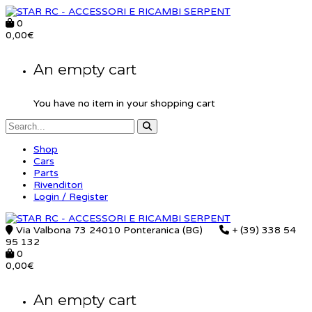
0
0,00
€
An empty cart
You have no item in your shopping cart
Shop
Cars
Parts
Rivenditori
Login / Register
Via Valbona 73 24010 Ponteranica (BG)
+ (39) 338 54
95 132
0
0,00
€
An empty cart