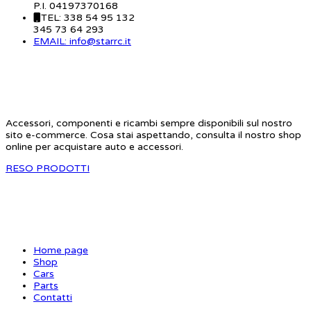
P.I. 04197370168
TEL: 338 54 95 132
345 73 64 293
EMAIL: info@starrc.it
STAR RC
Accessori, componenti e ricambi sempre disponibili sul nostro
sito e-commerce. Cosa stai aspettando, consulta il nostro shop
online per acquistare auto e accessori.
RESO PRODOTTI
SITE MAP
Home page
Shop
Cars
Parts
Contatti