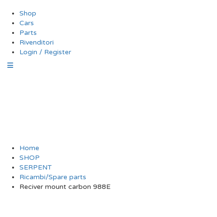
Shop
Cars
Parts
Rivenditori
Login / Register
Reciver mount
carbon 988E
Home
SHOP
SERPENT
Ricambi/Spare parts
Reciver mount carbon 988E