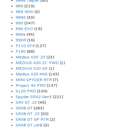
988e Taipan
(90)
989
(319)
989 40th
(3)
989E
(30)
990
(347)
990 EVO
(19)
990e
(45)
990R
(16)
F110 SF4
(127)
F190
(68)
Medius X20 '23
(23)
MEDIUS X20 21' FWD
(1)
MEDIUS X20 25'
(1)
Medius X20 MID
(143)
MINI SPYDER RTR
(7)
Project 4X PRO
(147)
S120 PRO
(104)
Spyder SRX2 Gen3
(221)
SRX GT .23
(45)
SRX8 GT
(283)
SRX8 GT .23
(30)
SRX8 GT GP RTR
(2)
SRX8 GT LWB
(3)