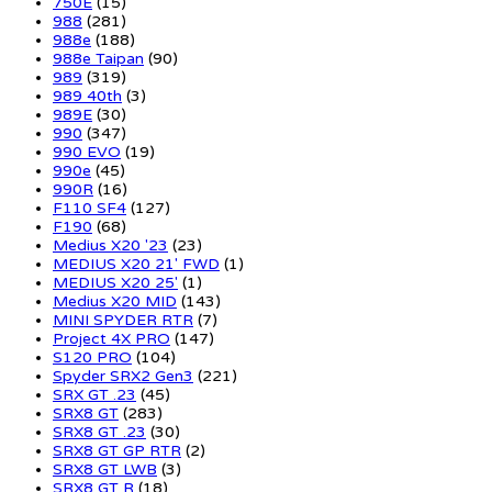
750E
(15)
988
(281)
988e
(188)
988e Taipan
(90)
989
(319)
989 40th
(3)
989E
(30)
990
(347)
990 EVO
(19)
990e
(45)
990R
(16)
F110 SF4
(127)
F190
(68)
Medius X20 '23
(23)
MEDIUS X20 21' FWD
(1)
MEDIUS X20 25'
(1)
Medius X20 MID
(143)
MINI SPYDER RTR
(7)
Project 4X PRO
(147)
S120 PRO
(104)
Spyder SRX2 Gen3
(221)
SRX GT .23
(45)
SRX8 GT
(283)
SRX8 GT .23
(30)
SRX8 GT GP RTR
(2)
SRX8 GT LWB
(3)
SRX8 GT R
(18)