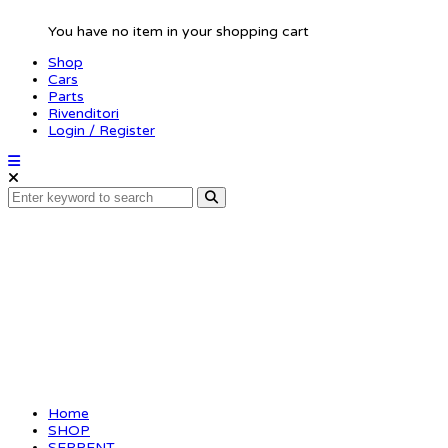
You have no item in your shopping cart
Shop
Cars
Parts
Rivenditori
Login / Register
Revision-set shock
(o-ring.washer.clips)
Home
SHOP
SERPENT