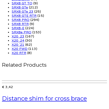
SRX8 GT TQ
(9)
SRX8 GTe
(212)
SRX8 GTe 23
(25)
SRX8 GTE RTR
(15)
SRX8 PRO
(294)
SRX8 RTR
(9)
SRX8-E
(224)
SRX8e PRO
(153)
X20 .23
(167)
X20 .24
(30)
X20 '21
(62)
X20 FWD
(113)
X20 RTR
(8)
Related Products
€ 3,42
Distance shim for cross brace