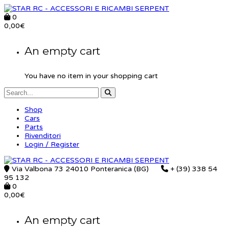
0
0,00
€
An empty cart
You have no item in your shopping cart
Shop
Cars
Parts
Rivenditori
Login / Register
Via Valbona 73 24010 Ponteranica (BG)
+ (39) 338 54
95 132
0
0,00
€
An empty cart