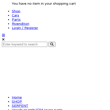
You have no item in your shopping cart
Shop
Cars
Parts
Rivenditori
Login / Register
Roll center spacer 1m
Home
SHOP
SERPENT
Vecchi ricambi/Old spare parts