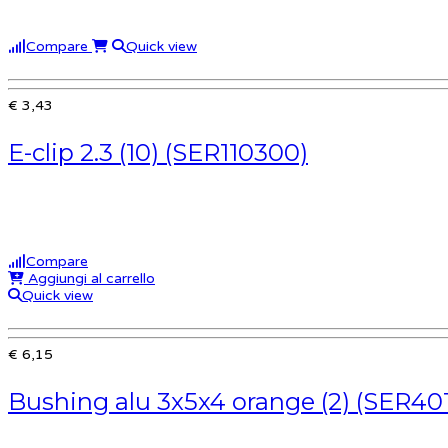
Compare
Quick view
€ 3,43
E-clip 2.3 (10) (SER110300)
Compare
Aggiungi al carrello
Quick view
€ 6,15
Bushing alu 3x5x4 orange (2) (SER40