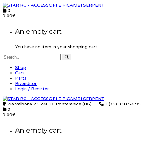
0
0,00
€
An empty cart
You have no item in your shopping cart
Shop
Cars
Parts
Rivenditori
Login / Register
Via Valbona 73 24010 Ponteranica (BG)
+ (39) 338 54 9
0
0,00
€
An empty cart