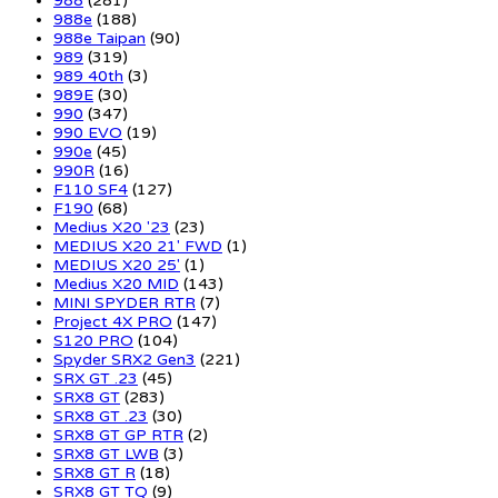
988
(281)
988e
(188)
988e Taipan
(90)
989
(319)
989 40th
(3)
989E
(30)
990
(347)
990 EVO
(19)
990e
(45)
990R
(16)
F110 SF4
(127)
F190
(68)
Medius X20 '23
(23)
MEDIUS X20 21' FWD
(1)
MEDIUS X20 25'
(1)
Medius X20 MID
(143)
MINI SPYDER RTR
(7)
Project 4X PRO
(147)
S120 PRO
(104)
Spyder SRX2 Gen3
(221)
SRX GT .23
(45)
SRX8 GT
(283)
SRX8 GT .23
(30)
SRX8 GT GP RTR
(2)
SRX8 GT LWB
(3)
SRX8 GT R
(18)
SRX8 GT TQ
(9)