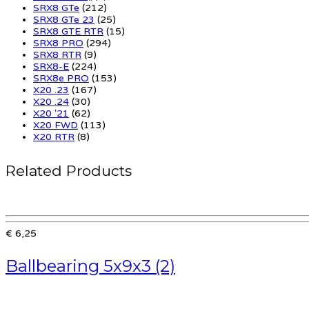
SRX8 GTe
(212)
SRX8 GTe 23
(25)
SRX8 GTE RTR
(15)
SRX8 PRO
(294)
SRX8 RTR
(9)
SRX8-E
(224)
SRX8e PRO
(153)
X20 .23
(167)
X20 .24
(30)
X20 '21
(62)
X20 FWD
(113)
X20 RTR
(8)
Related Products
€ 6,25
Ballbearing 5x9x3 (2)