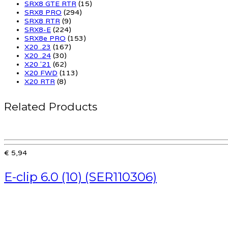
SRX8 GTE RTR
(15)
SRX8 PRO
(294)
SRX8 RTR
(9)
SRX8-E
(224)
SRX8e PRO
(153)
X20 .23
(167)
X20 .24
(30)
X20 '21
(62)
X20 FWD
(113)
X20 RTR
(8)
Related Products
€ 5,94
E-clip 6.0 (10) (SER110306)