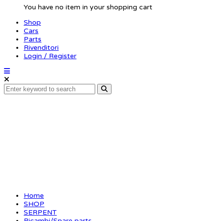
You have no item in your shopping cart
Shop
Cars
Parts
Rivenditori
Login / Register
Rear topdeck holder (
Home
SHOP
SERPENT
Ricambi/Spare parts