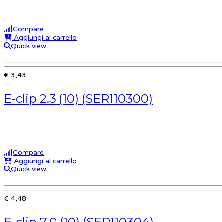
Compare
Aggiungi al carrello
Quick view
€ 3,43
E-clip 2.3 (10) (SER110300)
Compare
Aggiungi al carrello
Quick view
€ 4,48
E-clip 7.0 (10) (SER110304)