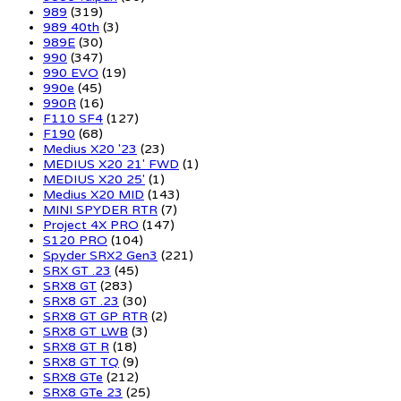
989
(319)
989 40th
(3)
989E
(30)
990
(347)
990 EVO
(19)
990e
(45)
990R
(16)
F110 SF4
(127)
F190
(68)
Medius X20 '23
(23)
MEDIUS X20 21' FWD
(1)
MEDIUS X20 25'
(1)
Medius X20 MID
(143)
MINI SPYDER RTR
(7)
Project 4X PRO
(147)
S120 PRO
(104)
Spyder SRX2 Gen3
(221)
SRX GT .23
(45)
SRX8 GT
(283)
SRX8 GT .23
(30)
SRX8 GT GP RTR
(2)
SRX8 GT LWB
(3)
SRX8 GT R
(18)
SRX8 GT TQ
(9)
SRX8 GTe
(212)
SRX8 GTe 23
(25)