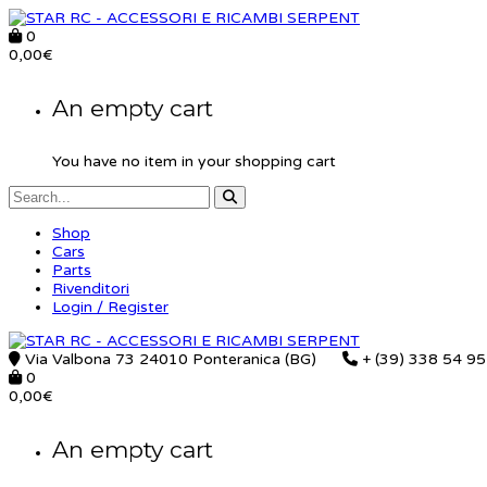
0
0,00
€
An empty cart
You have no item in your shopping cart
Shop
Cars
Parts
Rivenditori
Login / Register
Via Valbona 73 24010 Ponteranica (BG)
+ (39) 338 54 9
0
0,00
€
An empty cart