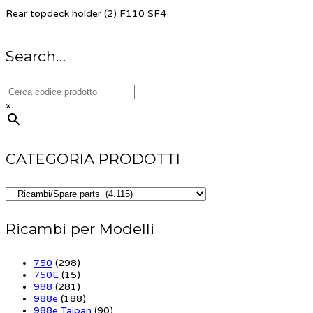
Rear topdeck holder (2) F110 SF4
Search…
×
CATEGORIA PRODOTTI
Ricambi per Modelli
750
(298)
750E
(15)
988
(281)
988e
(188)
988e Taipan
(90)