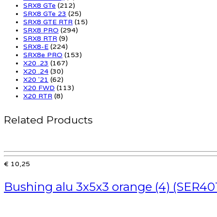
SRX8 GTe
(212)
SRX8 GTe 23
(25)
SRX8 GTE RTR
(15)
SRX8 PRO
(294)
SRX8 RTR
(9)
SRX8-E
(224)
SRX8e PRO
(153)
X20 .23
(167)
X20 .24
(30)
X20 '21
(62)
X20 FWD
(113)
X20 RTR
(8)
Related Products
€ 10,25
Bushing alu 3x5x3 orange (4) (SER40