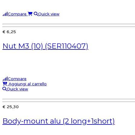
Compare
Quick view
€ 6,25
Nut M3 (10) (SER110407)
Compare
Aggiungi al carrello
Quick view
€ 25,30
Body-mount alu (2 long+1short)