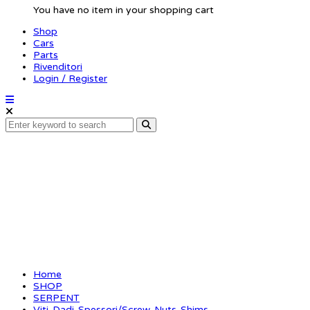
You have no item in your shopping cart
Shop
Cars
Parts
Rivenditori
Login / Register
Setscrew allen M4x16 (
Home
SHOP
SERPENT
Viti-Dadi-Spessori/Screw-Nuts-Shims