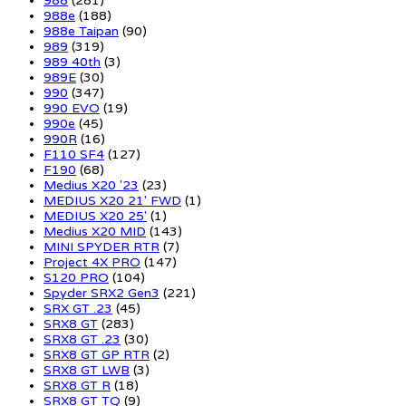
988
(281)
988e
(188)
988e Taipan
(90)
989
(319)
989 40th
(3)
989E
(30)
990
(347)
990 EVO
(19)
990e
(45)
990R
(16)
F110 SF4
(127)
F190
(68)
Medius X20 '23
(23)
MEDIUS X20 21' FWD
(1)
MEDIUS X20 25'
(1)
Medius X20 MID
(143)
MINI SPYDER RTR
(7)
Project 4X PRO
(147)
S120 PRO
(104)
Spyder SRX2 Gen3
(221)
SRX GT .23
(45)
SRX8 GT
(283)
SRX8 GT .23
(30)
SRX8 GT GP RTR
(2)
SRX8 GT LWB
(3)
SRX8 GT R
(18)
SRX8 GT TQ
(9)