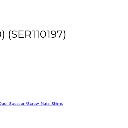
) (SER110197)
-Dadi-Spessori/Screw-Nuts-Shims