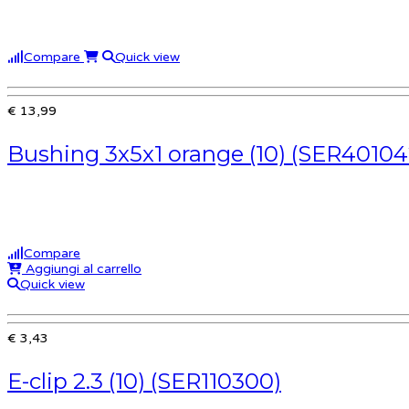
Compare
Quick view
€ 13,99
Bushing 3x5x1 orange (10) (SER40104
Compare
Aggiungi al carrello
Quick view
€ 3,43
E-clip 2.3 (10) (SER110300)