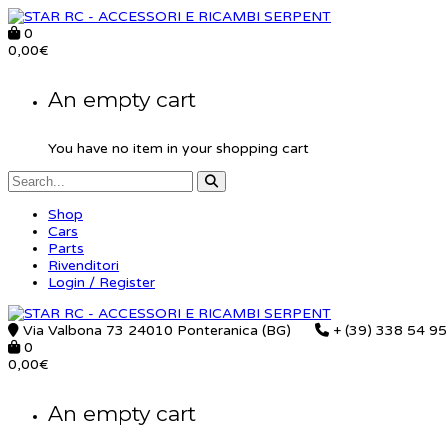
0
0,00
€
An empty cart
You have no item in your shopping cart
Shop
Cars
Parts
Rivenditori
Login / Register
Via Valbona 73 24010 Ponteranica (BG)
+ (39) 338 54 9
0
0,00
€
An empty cart