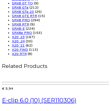
SRX8 GT TQ
(9)
SRX8 GTe
(212)
SRX8 GTe 23
(25)
SRX8 GTE RTR
(15)
SRX8 PRO
(294)
SRX8 RTR
(9)
SRX8-E
(224)
SRX8e PRO
(153)
X20 .23
(167)
X20 .24
(30)
X20 '21
(62)
X20 FWD
(113)
X20 RTR
(8)
Related Products
€ 5,94
E-clip 6.0 (10) (SER110306)