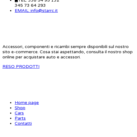
TEL: 338 54 95 132
345 73 64 293
EMAIL: info@starrc.it
STAR RC
Accessori, componenti e ricambi sempre disponibili sul nostro
sito e-commerce. Cosa stai aspettando, consulta il nostro shop
online per acquistare auto e accessori.
RESO PRODOTTI
SITE MAP
Home page
Shop
Cars
Parts
Contatti
INFORMAZIONI