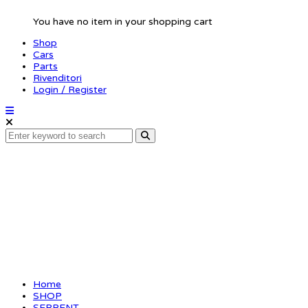
You have no item in your shopping cart
Shop
Cars
Parts
Rivenditori
Login / Register
Shim 3x6x6 (10)
(SER110448)
Home
SHOP
SERPENT