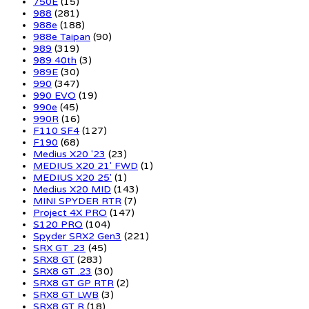
750E
(15)
988
(281)
988e
(188)
988e Taipan
(90)
989
(319)
989 40th
(3)
989E
(30)
990
(347)
990 EVO
(19)
990e
(45)
990R
(16)
F110 SF4
(127)
F190
(68)
Medius X20 '23
(23)
MEDIUS X20 21' FWD
(1)
MEDIUS X20 25'
(1)
Medius X20 MID
(143)
MINI SPYDER RTR
(7)
Project 4X PRO
(147)
S120 PRO
(104)
Spyder SRX2 Gen3
(221)
SRX GT .23
(45)
SRX8 GT
(283)
SRX8 GT .23
(30)
SRX8 GT GP RTR
(2)
SRX8 GT LWB
(3)
SRX8 GT R
(18)