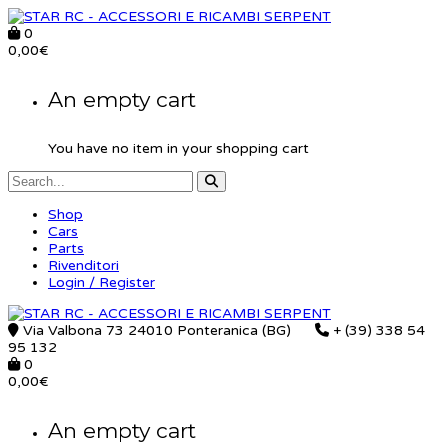
0
0,00
€
An empty cart
You have no item in your shopping cart
Shop
Cars
Parts
Rivenditori
Login / Register
Via Valbona 73 24010 Ponteranica (BG)
+ (39) 338 54
95 132
0
0,00
€
An empty cart