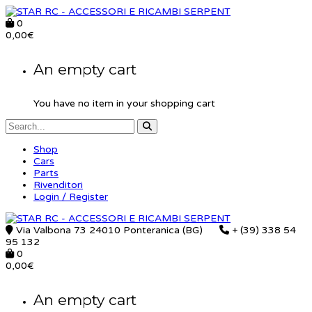
0
0,00
€
An empty cart
You have no item in your shopping cart
Shop
Cars
Parts
Rivenditori
Login / Register
Via Valbona 73 24010 Ponteranica (BG)
+ (39) 338 54
95 132
0
0,00
€
An empty cart