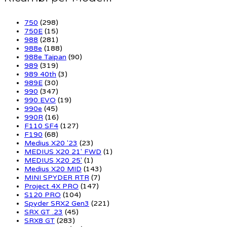
750
(298)
750E
(15)
988
(281)
988e
(188)
988e Taipan
(90)
989
(319)
989 40th
(3)
989E
(30)
990
(347)
990 EVO
(19)
990e
(45)
990R
(16)
F110 SF4
(127)
F190
(68)
Medius X20 '23
(23)
MEDIUS X20 21' FWD
(1)
MEDIUS X20 25'
(1)
Medius X20 MID
(143)
MINI SPYDER RTR
(7)
Project 4X PRO
(147)
S120 PRO
(104)
Spyder SRX2 Gen3
(221)
SRX GT .23
(45)
SRX8 GT
(283)