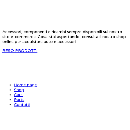
STAR RC
Accessori, componenti e ricambi sempre disponibili sul nostro
sito e-commerce. Cosa stai aspettando, consulta il nostro shop
online per acquistare auto e accessori.
RESO PRODOTTI
SITE MAP
Home page
Shop
Cars
Parts
Contatti
INFORMAZIONI