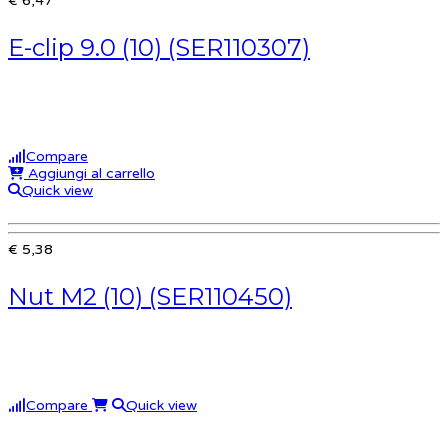
€ 6,47
E-clip 9.0 (10) (SER110307)
Compare
Aggiungi al carrello
Quick view
€ 5,38
Nut M2 (10) (SER110450)
Compare
Quick view