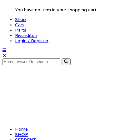
You have no item in your shopping cart
Shop
Cars
Parts
Rivenditori
Login / Register
Shim 4x10x0.2 (10)
(SER110445)
Home
SHOP
SERPENT