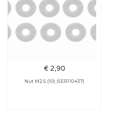
€ 2,90
Nut M2.5 (10) (SER110437)