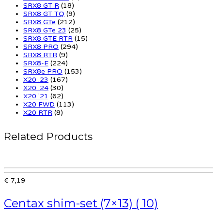
SRX8 GT R
(18)
SRX8 GT TQ
(9)
SRX8 GTe
(212)
SRX8 GTe 23
(25)
SRX8 GTE RTR
(15)
SRX8 PRO
(294)
SRX8 RTR
(9)
SRX8-E
(224)
SRX8e PRO
(153)
X20 .23
(167)
X20 .24
(30)
X20 '21
(62)
X20 FWD
(113)
X20 RTR
(8)
Related Products
€ 7,19
Centax shim-set (7×13) ( 10)