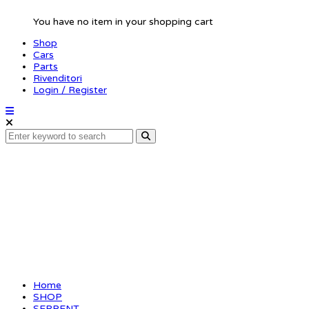
You have no item in your shopping cart
Shop
Cars
Parts
Rivenditori
Login / Register
Shim 6×1(10)1.75×0.2
Home
SHOP
SERPENT