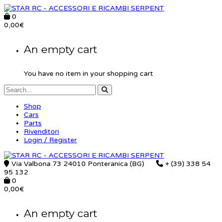
0
0,00
€
An empty cart
You have no item in your shopping cart
Shop
Cars
Parts
Rivenditori
Login / Register
Via Valbona 73 24010 Ponteranica (BG)
+ (39) 338 54
95 132
0
0,00
€
An empty cart