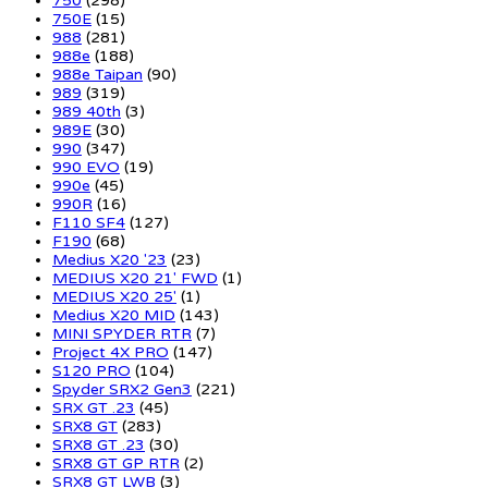
750
(298)
750E
(15)
988
(281)
988e
(188)
988e Taipan
(90)
989
(319)
989 40th
(3)
989E
(30)
990
(347)
990 EVO
(19)
990e
(45)
990R
(16)
F110 SF4
(127)
F190
(68)
Medius X20 '23
(23)
MEDIUS X20 21' FWD
(1)
MEDIUS X20 25'
(1)
Medius X20 MID
(143)
MINI SPYDER RTR
(7)
Project 4X PRO
(147)
S120 PRO
(104)
Spyder SRX2 Gen3
(221)
SRX GT .23
(45)
SRX8 GT
(283)
SRX8 GT .23
(30)
SRX8 GT GP RTR
(2)
SRX8 GT LWB
(3)