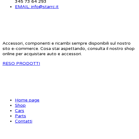
345 73 64 293
EMAIL: info@starrc.it
STAR RC
Accessori, componenti e ricambi sempre disponibili sul nostro
sito e-commerce. Cosa stai aspettando, consulta il nostro shop
online per acquistare auto e accessori.
RESO PRODOTTI
SITE MAP
Home page
Shop
Cars
Parts
Contatti
INFORMAZIONI