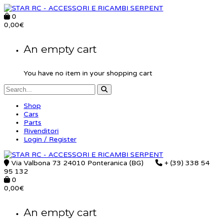
0
0,00
€
An empty cart
You have no item in your shopping cart
Shop
Cars
Parts
Rivenditori
Login / Register
Via Valbona 73 24010 Ponteranica (BG)
+ (39) 338 54
95 132
0
0,00
€
An empty cart