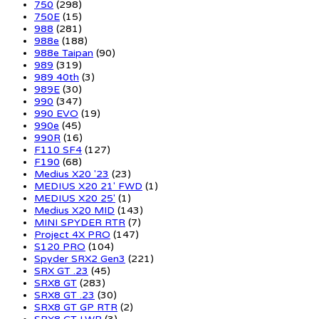
750
(298)
750E
(15)
988
(281)
988e
(188)
988e Taipan
(90)
989
(319)
989 40th
(3)
989E
(30)
990
(347)
990 EVO
(19)
990e
(45)
990R
(16)
F110 SF4
(127)
F190
(68)
Medius X20 '23
(23)
MEDIUS X20 21' FWD
(1)
MEDIUS X20 25'
(1)
Medius X20 MID
(143)
MINI SPYDER RTR
(7)
Project 4X PRO
(147)
S120 PRO
(104)
Spyder SRX2 Gen3
(221)
SRX GT .23
(45)
SRX8 GT
(283)
SRX8 GT .23
(30)
SRX8 GT GP RTR
(2)