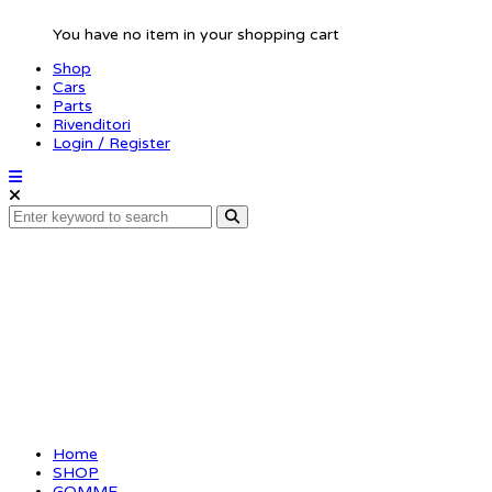
You have no item in your shopping cart
Shop
Cars
Parts
Rivenditori
Login / Register
SP TERMINATOR –
SPORT 1/8 Buggy (2)
Home
SHOP
GOMME