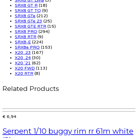
SRX8 GT LWB
(3)
SRX8 GT R
(18)
SRX8 GT TQ
(9)
SRX8 GTe
(212)
SRX8 GTe 23
(25)
SRX8 GTE RTR
(15)
SRX8 PRO
(294)
SRX8 RTR
(9)
SRX8-E
(224)
SRX8e PRO
(153)
X20 .23
(167)
X20 .24
(30)
X20 '21
(62)
X20 FWD
(113)
X20 RTR
(8)
Related Products
€ 6,94
Serpent 1/10 buggy rim rr 61m white