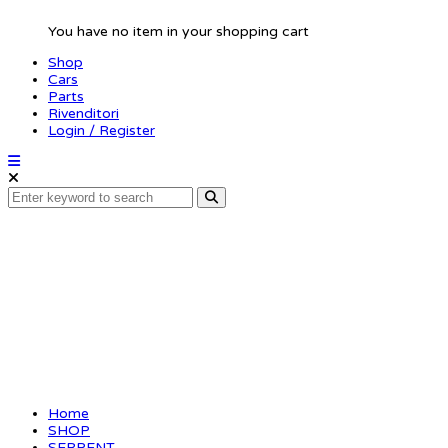
You have no item in your shopping cart
Shop
Cars
Parts
Rivenditori
Login / Register
Spur diff gear
48P/80T (SER120035)
Home
SHOP
SERPENT