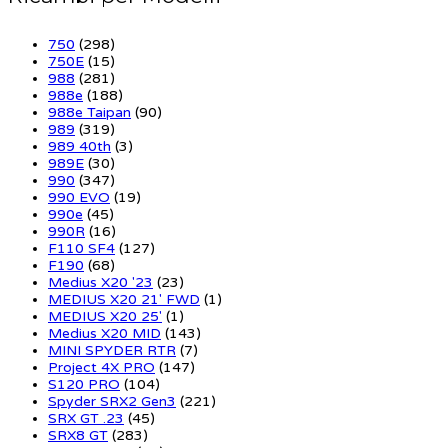
750
(298)
750E
(15)
988
(281)
988e
(188)
988e Taipan
(90)
989
(319)
989 40th
(3)
989E
(30)
990
(347)
990 EVO
(19)
990e
(45)
990R
(16)
F110 SF4
(127)
F190
(68)
Medius X20 '23
(23)
MEDIUS X20 21' FWD
(1)
MEDIUS X20 25'
(1)
Medius X20 MID
(143)
MINI SPYDER RTR
(7)
Project 4X PRO
(147)
S120 PRO
(104)
Spyder SRX2 Gen3
(221)
SRX GT .23
(45)
SRX8 GT
(283)