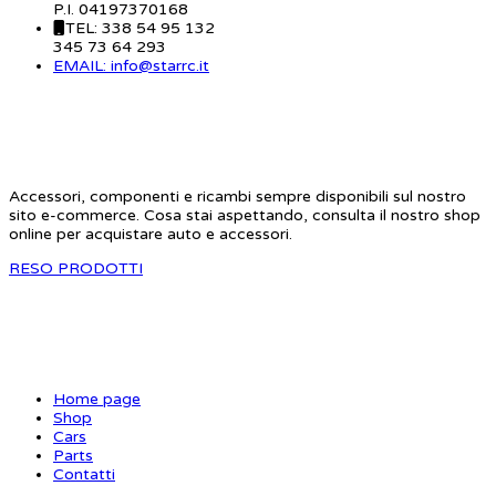
P.I. 04197370168
TEL: 338 54 95 132
345 73 64 293
EMAIL: info@starrc.it
STAR RC
Accessori, componenti e ricambi sempre disponibili sul nostro
sito e-commerce. Cosa stai aspettando, consulta il nostro shop
online per acquistare auto e accessori.
RESO PRODOTTI
SITE MAP
Home page
Shop
Cars
Parts
Contatti