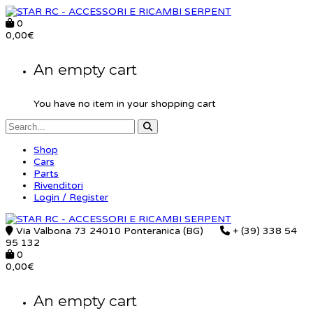
0
0,00
€
An empty cart
You have no item in your shopping cart
Shop
Cars
Parts
Rivenditori
Login / Register
Via Valbona 73 24010 Ponteranica (BG)
+ (39) 338 54
95 132
0
0,00
€
An empty cart