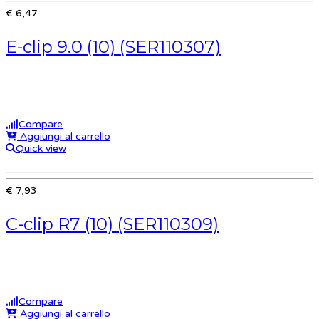
€ 6,47
E-clip 9.0 (10) (SER110307)
Compare
Aggiungi al carrello
Quick view
€ 7,93
C-clip R7 (10) (SER110309)
Compare
Aggiungi al carrello