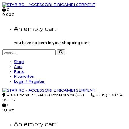
0
0,00
€
An empty cart
You have no item in your shopping cart
Shop
Cars
Parts
Rivenditori
Login / Register
Via Valbona 73 24010 Ponteranica (BG)
+ (39) 338 54
95 132
0
0,00
€
An empty cart