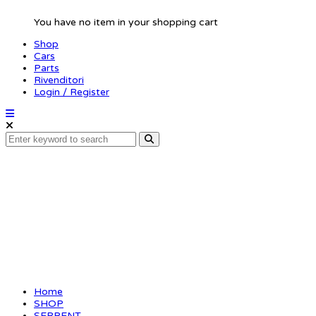
You have no item in your shopping cart
Shop
Cars
Parts
Rivenditori
Login / Register
Spur gear 48P / 73T
(SER120044)
Home
SHOP
SERPENT