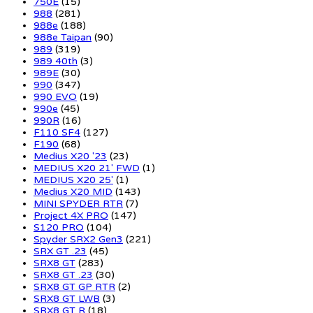
750E
(15)
988
(281)
988e
(188)
988e Taipan
(90)
989
(319)
989 40th
(3)
989E
(30)
990
(347)
990 EVO
(19)
990e
(45)
990R
(16)
F110 SF4
(127)
F190
(68)
Medius X20 '23
(23)
MEDIUS X20 21' FWD
(1)
MEDIUS X20 25'
(1)
Medius X20 MID
(143)
MINI SPYDER RTR
(7)
Project 4X PRO
(147)
S120 PRO
(104)
Spyder SRX2 Gen3
(221)
SRX GT .23
(45)
SRX8 GT
(283)
SRX8 GT .23
(30)
SRX8 GT GP RTR
(2)
SRX8 GT LWB
(3)
SRX8 GT R
(18)