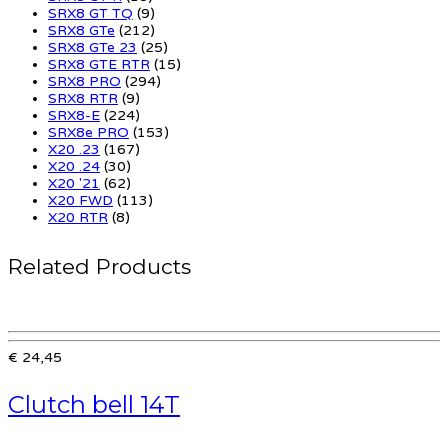
SRX8 GT TQ
(9)
SRX8 GTe
(212)
SRX8 GTe 23
(25)
SRX8 GTE RTR
(15)
SRX8 PRO
(294)
SRX8 RTR
(9)
SRX8-E
(224)
SRX8e PRO
(153)
X20 .23
(167)
X20 .24
(30)
X20 '21
(62)
X20 FWD
(113)
X20 RTR
(8)
Related Products
€ 24,45
Clutch bell 14T