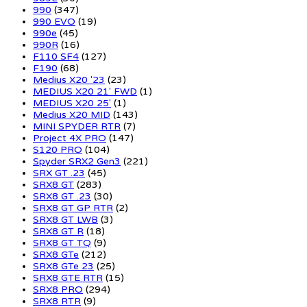
990
(347)
990 EVO
(19)
990e
(45)
990R
(16)
F110 SF4
(127)
F190
(68)
Medius X20 '23
(23)
MEDIUS X20 21' FWD
(1)
MEDIUS X20 25'
(1)
Medius X20 MID
(143)
MINI SPYDER RTR
(7)
Project 4X PRO
(147)
S120 PRO
(104)
Spyder SRX2 Gen3
(221)
SRX GT .23
(45)
SRX8 GT
(283)
SRX8 GT .23
(30)
SRX8 GT GP RTR
(2)
SRX8 GT LWB
(3)
SRX8 GT R
(18)
SRX8 GT TQ
(9)
SRX8 GTe
(212)
SRX8 GTe 23
(25)
SRX8 GTE RTR
(15)
SRX8 PRO
(294)
SRX8 RTR
(9)