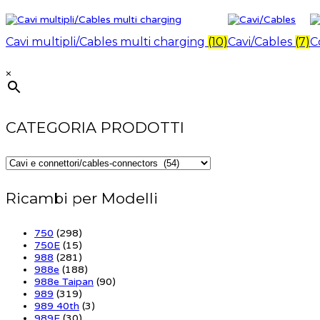
Cavi multipli/Cables multi charging
(10)
Cavi/Cables
(7)
C
×
CATEGORIA PRODOTTI
Ricambi per Modelli
750
(298)
750E
(15)
988
(281)
988e
(188)
988e Taipan
(90)
989
(319)
989 40th
(3)
989E
(30)