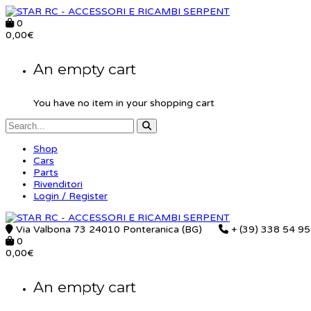
0
0,00
€
An empty cart
You have no item in your shopping cart
Shop
Cars
Parts
Rivenditori
Login / Register
Via Valbona 73 24010 Ponteranica (BG)
+ (39) 338 54 9
0
0,00
€
An empty cart