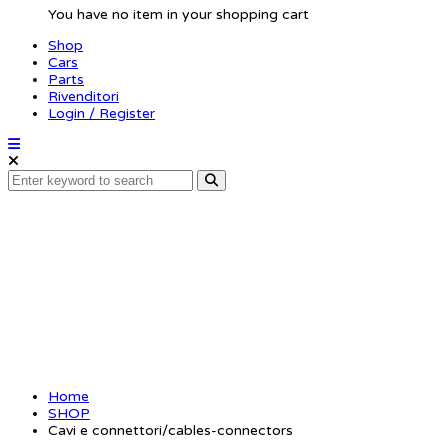
You have no item in your shopping cart
Shop
Cars
Parts
Rivenditori
Login / Register
Cavi e connettori/cab
Home
SHOP
Cavi e connettori/cables-connectors