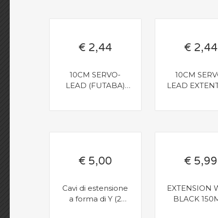
€ 2,44
€ 2,44
10CM SERVO-
10CM SERV
LEAD (FUTABA)
LEAD EXTEN
EXTENTION
(JR) 26A
€ 5,00
€ 5,99
Cavi di estensione
EXTENSION 
a forma di Y (2
BLACK 15
pezzi)