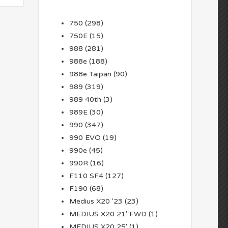
750
(298)
750E
(15)
988
(281)
988e
(188)
988e Taipan
(90)
989
(319)
989 40th
(3)
989E
(30)
990
(347)
990 EVO
(19)
990e
(45)
990R
(16)
F110 SF4
(127)
F190
(68)
Medius X20 '23
(23)
MEDIUS X20 21' FWD
(1)
MEDIUS X20 25'
(1)