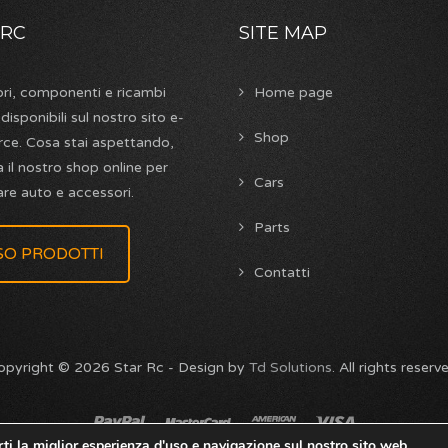
 RC
SITE MAP
ri, componenti e ricambi
Home page
isponibili sul nostro sito e-
Shop
e. Cosa stai aspettando,
 il nostro shop online per
Cars
re auto e accessori.
Parts
SO PRODOTTI
Contatti
opyright © 2026 Star Rc - Design by
Td Solutions
. All rights reserv
rti la miglior esperienza d'uso e navigazione sul nostro sito web.