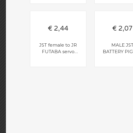
€ 2,44
€ 2,07
JST female to JR
MALE JS
FUTABA servo
BATTERY PIG
male connector
12 CM LEN
adapter
AM-9017