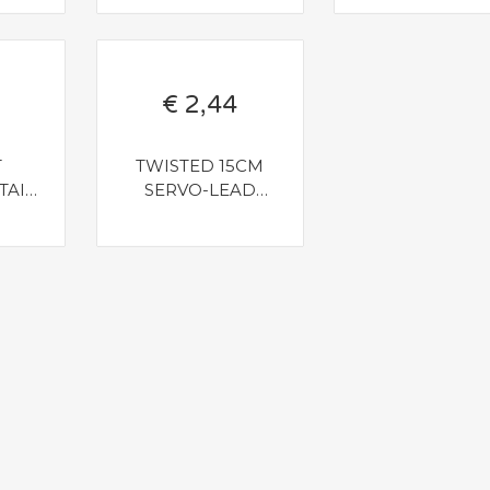
€ 2,44
T
TWISTED 15CM
TAIL
SERVO-LEAD
GHT
EXTENTION
A
(FUTABA) WITH
HOOK