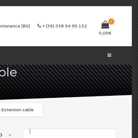
0
nteranica (BG)
+ (39) 338 54 95 132
0,00
€
ble
 Extention cable