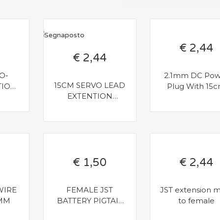
€ 2,44
€ 2,44
O-
2.1mm DC Pow
15CM SERVO LEAD
TION
Plug With 15
EXTENTION
WG
Lead
(FUTABA)
€ 1,50
€ 2,44
WIRE
FEMALE JST
JST extension male
0MM
BATTERY PIGTAIL
to female
10CM