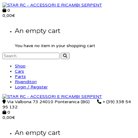
0
0,00
€
An empty cart
You have no item in your shopping cart
Shop
Cars
Parts
Rivenditori
Login / Register
Via Valbona 73 24010 Ponteranica (BG)
+ (39) 338 54
95 132
0
0,00
€
An empty cart