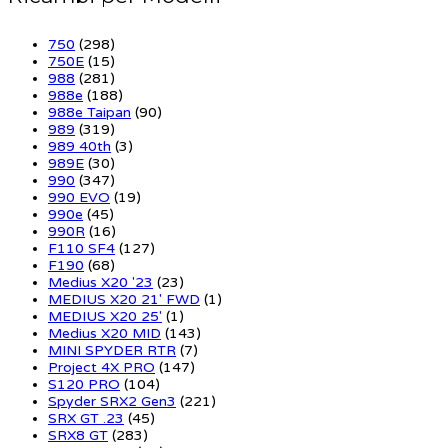
750
(298)
750E
(15)
988
(281)
988e
(188)
988e Taipan
(90)
989
(319)
989 40th
(3)
989E
(30)
990
(347)
990 EVO
(19)
990e
(45)
990R
(16)
F110 SF4
(127)
F190
(68)
Medius X20 '23
(23)
MEDIUS X20 21' FWD
(1)
MEDIUS X20 25'
(1)
Medius X20 MID
(143)
MINI SPYDER RTR
(7)
Project 4X PRO
(147)
S120 PRO
(104)
Spyder SRX2 Gen3
(221)
SRX GT .23
(45)
SRX8 GT
(283)