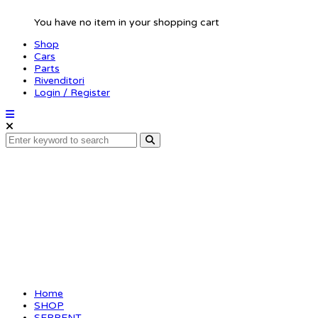
You have no item in your shopping cart
Shop
Cars
Parts
Rivenditori
Login / Register
Ballbearing 8x16x5
NSK (2) (SER110502)
Home
SHOP
SERPENT