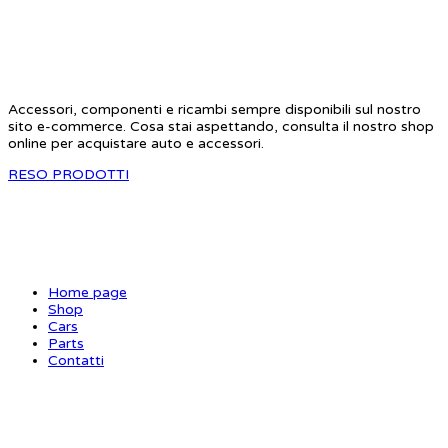
STAR RC
Accessori, componenti e ricambi sempre disponibili sul nostro
sito e-commerce. Cosa stai aspettando, consulta il nostro shop
online per acquistare auto e accessori.
RESO PRODOTTI
SITE MAP
Home page
Shop
Cars
Parts
Contatti
INFORMAZIONI