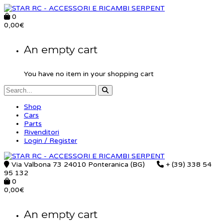
0
0,00
€
An empty cart
You have no item in your shopping cart
Shop
Cars
Parts
Rivenditori
Login / Register
Via Valbona 73 24010 Ponteranica (BG)
+ (39) 338 54
95 132
0
0,00
€
An empty cart