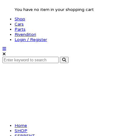
You have no item in your shopping cart
Shop
Cars
Parts
Rivenditori
Login / Register
Battery mount set
GTE LWB
Home
SHOP
SERPENT