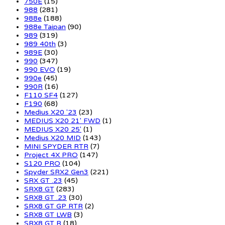
750E
(15)
988
(281)
988e
(188)
988e Taipan
(90)
989
(319)
989 40th
(3)
989E
(30)
990
(347)
990 EVO
(19)
990e
(45)
990R
(16)
F110 SF4
(127)
F190
(68)
Medius X20 '23
(23)
MEDIUS X20 21' FWD
(1)
MEDIUS X20 25'
(1)
Medius X20 MID
(143)
MINI SPYDER RTR
(7)
Project 4X PRO
(147)
S120 PRO
(104)
Spyder SRX2 Gen3
(221)
SRX GT .23
(45)
SRX8 GT
(283)
SRX8 GT .23
(30)
SRX8 GT GP RTR
(2)
SRX8 GT LWB
(3)
SRX8 GT R
(18)