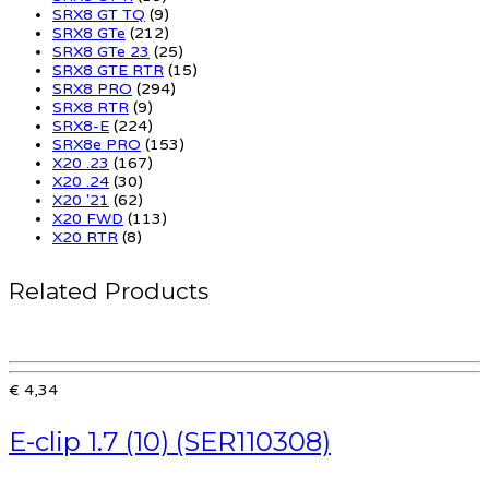
SRX8 GT TQ
(9)
SRX8 GTe
(212)
SRX8 GTe 23
(25)
SRX8 GTE RTR
(15)
SRX8 PRO
(294)
SRX8 RTR
(9)
SRX8-E
(224)
SRX8e PRO
(153)
X20 .23
(167)
X20 .24
(30)
X20 '21
(62)
X20 FWD
(113)
X20 RTR
(8)
Related Products
€ 4,34
E-clip 1.7 (10) (SER110308)