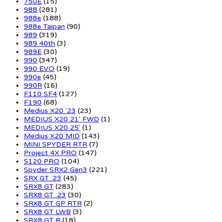
750E
(15)
988
(281)
988e
(188)
988e Taipan
(90)
989
(319)
989 40th
(3)
989E
(30)
990
(347)
990 EVO
(19)
990e
(45)
990R
(16)
F110 SF4
(127)
F190
(68)
Medius X20 '23
(23)
MEDIUS X20 21' FWD
(1)
MEDIUS X20 25'
(1)
Medius X20 MID
(143)
MINI SPYDER RTR
(7)
Project 4X PRO
(147)
S120 PRO
(104)
Spyder SRX2 Gen3
(221)
SRX GT .23
(45)
SRX8 GT
(283)
SRX8 GT .23
(30)
SRX8 GT GP RTR
(2)
SRX8 GT LWB
(3)
SRX8 GT R
(18)