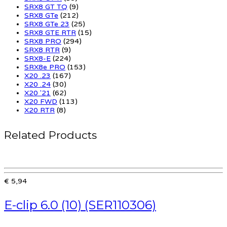
SRX8 GT TQ
(9)
SRX8 GTe
(212)
SRX8 GTe 23
(25)
SRX8 GTE RTR
(15)
SRX8 PRO
(294)
SRX8 RTR
(9)
SRX8-E
(224)
SRX8e PRO
(153)
X20 .23
(167)
X20 .24
(30)
X20 '21
(62)
X20 FWD
(113)
X20 RTR
(8)
Related Products
€ 5,94
E-clip 6.0 (10) (SER110306)