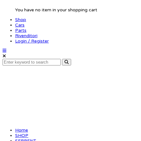
You have no item in your shopping cart
Shop
Cars
Parts
Rivenditori
Login / Register
Belt Kevlar 30S3M186
(SER401352)
Home
SHOP
SERPENT