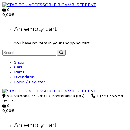
0
0,00
€
An empty cart
You have no item in your shopping cart
Shop
Cars
Parts
Rivenditori
Login / Register
Via Valbona 73 24010 Ponteranica (BG)
+ (39) 338 54
95 132
0
0,00
€
An empty cart