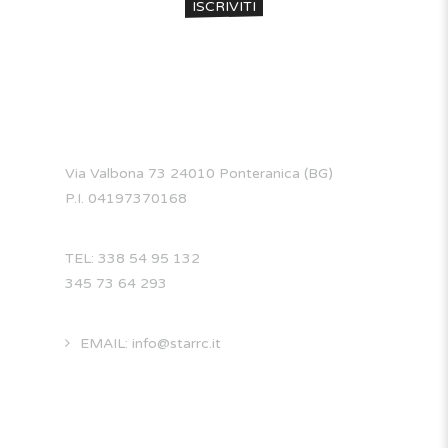
CONTATTI
Via Valbona 73 24010 Ponteranica (BG)
P.I. 04197370168
TEL: 338 54 95 132
345 73 64 293
EMAIL: info@starrc.it
STAR RC